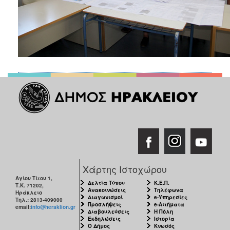
Χάρτης Ιστοχώρου
Αγίου Τίτου 1,
Δελτία Τύπου
Κ.Ε.Π.
Τ.Κ. 71202,
Ανακοινώσεις
Τηλέφωνα
Ηράκλειο
Διαγωνισμοί
e-Υπηρεσίες
Τηλ.: 2813-409000
Προσλήψεις
e-Αιτήματα
email:
info@heraklion.gr
Διαβουλεύσεις
Η Πόλη
Εκδηλώσεις
Ιστορία
Ο Δήμος
Κνωσός