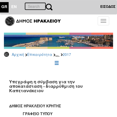
GR
EN
ΕΙΣΟΔΟΣ
ΕΠΙΚΑΙΡΟΤΗΤΑ
Toggle
navigati
Δελτία
Τύπου
Αρχείο
2026
...
Αρχική
Επικαιρότητα
2017
2025
2024
2023
2022
Υπεγράφη η σύμβαση για την
αποκατάσταση - διαρρύθμιση του
2021
Καπετανάκειου
2020
2019
ΔΗΜΟΣ ΗΡΑΚΛΕΙΟΥ ΚΡΗΤΗΣ
2018
ΓΡΑΦΕΙΟ ΤΥΠΟΥ