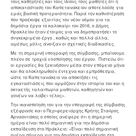
τους καθηγητές και τους ίδιους τους μαθητές ότι η
αποκατάσταση του Καπετανάκειου αποτελούσε για
εμάς βασική προτεραιότητα. Παρά την καθυστέρηση
που προέκυψε εξαιτίας του νέου νόμου για τα
δημόσια έργα το καλοκαίρι του 2016, ο Δήμος
Ηρακλείου ήταν έτοιμος για να δημοπρατήσει το
συγκεκριμένο έργο , καθώς και πολλά άλλα,
αμέσως μόλις άνοιξαν οι σχετικές διαδικασίες.
Με τη σημερινή υπογραφή της σύμβασης, μπαίνουμε
πλέον σε τροχιά υλοποίησης του έργου. Πιστεύω ότι
οι εργασίες θα ξεκινήσουν μέσα στον επόμενο μήνα
και θα ολοκληρωθούν έντεχνα και εμπρόθεσμα,
ώστε το Καπετανάκειο να αποκτήσει τις
εγκαταστάσεις που αρμόζουν στην ιστορία του και η
οκταετής ταλαιπωρία μαθητών, καθηγητών και
γονέων να λάβει τέλος».
Την ικανοποίηση του για την υπογραφή της σύμβασης
εξέφρασε και ο Περιφερειάρχης Κρήτης Σταύρος
Αρναουτάκης ο οποίος ανέφερε ότι η σημερινή
ημέρα είναι πολύ σημαντική για την δημόσια
εκπαίδευση στο Ηράκλειο: «Είναι πολύ σημαντική
ημέρα σήμερα για την δημόσια εκπαίδευση στο