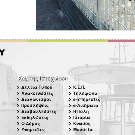
Χάρτης Ιστοχώρου
Δελτία Τύπου
Κ.Ε.Π.
Ανακοινώσεις
Τηλέφωνα
Διαγωνισμοί
e-Υπηρεσίες
Προσλήψεις
e-Αιτήματα
Διαβουλεύσεις
Η Πόλη
Εκδηλώσεις
Ιστορία
Ο Δήμος
Κνωσός
Υπηρεσίες
Μουσεία