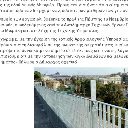
ς της οδού Δουκός Μποφώρ. Πρόκειται για ένα πάγιο αίτημα τω
τασία τόσο των διερχομένων, όσο και των μαθητών των γειτο
σημείο των εργασιών βρέθηκε το πρωί της Πέμπτης 16 Νοεμβρ
ρινός, συνοδευόμενος από τον Αντιδήμαρχο Τεχνικών Έργων Γ
ιο Μικράκη και στελέχη της Τεχνικής Υπηρεσίας.
χωράμε, με την έγκριση της τοπικής Αρχαιολογικής Υπηρεσία
χρόνια για τη διασφάλιση της σωματικής ακεραιότητας, κυρίω
τρέψει το συγκεκριμένο σημείο σε στέκι τους και ενίοτε, λόγ
πιστούμε ότι με την τοποθέτηση των κιγκλιδωμάτων θα μειωθε
ήματος» δήλωσε ο Δήμαρχος σχετικά.