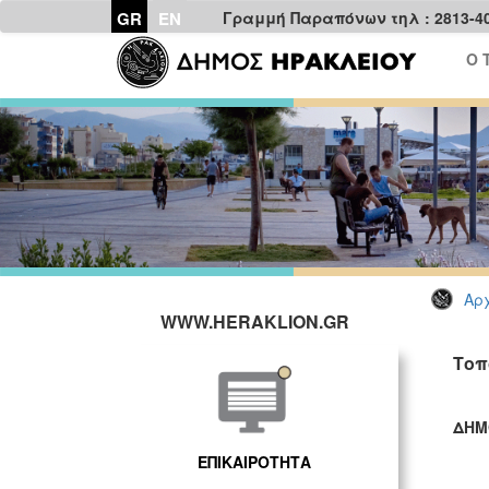
GR
EN
Γραμμή Παραπόνων τηλ : 2813-4
Ο 
Αρχ
WWW.HERAKLION.GR
Τοπ
ΔΗΜ
ΓΡ
ΕΠΙΚΑΙΡΟΤΗΤΑ