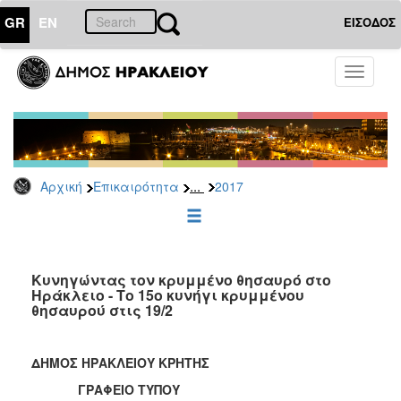
GR
EN
ΕΙΣΟΔΟΣ
ΕΠΙΚΑΙΡΟΤΗΤΑ
Toggle
navigati
Δελτία
Τύπου
Αρχείο
2026
...
Αρχική
Επικαιρότητα
2017
2025
2024
2023
2022
Κυνηγώντας τον κρυμμένο θησαυρό στο
Ηράκλειο - Το 15ο κυνήγι κρυμμένου
2021
θησαυρού στις 19/2
2020
2019
ΔΗΜΟΣ ΗΡΑΚΛΕΙΟΥ ΚΡΗΤΗΣ
2018
ΓΡΑΦΕΙΟ ΤΥΠΟΥ