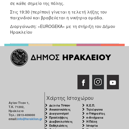
σε κάθε σημείο της πόλης.
Στις 19:30 (περίπου) γίνεται η τελετή λήξης του
παιχνιδιού και βραβεύεται η νικήτρια ομάδα.
Διοργάνωση: «EUROGEKA» με τη στήριξη του Δήμου
Ηρακλείου
Χάρτης Ιστοχώρου
Αγίου Τίτου 1,
Δελτία Τύπου
Κ.Ε.Π.
Τ.Κ. 71202,
Ανακοινώσεις
Τηλέφωνα
Ηράκλειο
Διαγωνισμοί
e-Υπηρεσίες
Τηλ.: 2813-409000
Προσλήψεις
e-Αιτήματα
email:
info@heraklion.gr
Διαβουλεύσεις
Η Πόλη
Εκδηλώσεις
Ιστορία