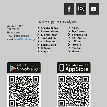
Χάρτης Ιστοχώρου
Αγίου Τίτου 1,
Δελτία Τύπου
Κ.Ε.Π.
Τ.Κ. 71202,
Ανακοινώσεις
Τηλέφωνα
Ηράκλειο
Διαγωνισμοί
e-Υπηρεσίες
Τηλ.: 2813-409000
Προσλήψεις
e-Αιτήματα
email:
info@heraklion.gr
Διαβουλεύσεις
Η Πόλη
Εκδηλώσεις
Ιστορία
Ο Δήμος
Κνωσός
Υπηρεσίες
Μουσεία