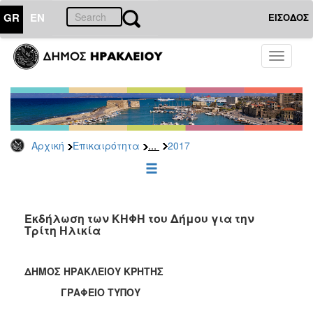
GR
EN
ΕΙΣΟΔΟΣ
ΕΠΙΚΑΙΡΟΤΗΤΑ
Toggle
navigati
Δελτία
Τύπου
Αρχείο
2026
...
Αρχική
Επικαιρότητα
2017
2025
2024
2023
2022
Εκδήλωση των ΚΗΦΗ του Δήμου για την
Τρίτη Ηλικία
2021
2020
ΔΗΜΟΣ ΗΡΑΚΛΕΙΟΥ ΚΡΗΤΗΣ
2019
ΓΡΑΦΕΙΟ ΤΥΠΟΥ
2018