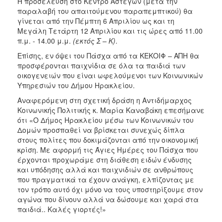
Η προσέλευση στο Κέντρο Αστέγων (μετά την
παραλαβή του απαιτούμενου παραπεμπτικού) θα
γίνεται από την Πέμπτη 6 Απριλίου ως και τη
Μεγάλη Τετάρτη 12 Απριλίου και τις ώρες από 11.00
π.μ. - 14.00 μ.μ.
(εκτός Σ – Κ)
.
Επίσης, εν όψει του Πάσχα από τα ΚΕΚΟΙΦ – ΑΠΗ θα
προσφέρονται παιχνίδια σε όλα τα παιδιά των
οικογενειών που είναι ωφελούμενοι των Κοινωνικών
Υπηρεσιών του Δήμου Ηρακλείου.
Αναφερόμενη στη σχετική δράση η Αντιδήμαρχος
Κοινωνικής Πολιτικής κ. Μαρία Καναβάκη επεσήμανε
ότι «Ο Δήμος Ηρακλείου μέσω των Κοινωνικών του
Δομών προσπαθεί να βρίσκεται συνεχώς δίπλα
στους πολίτες που δοκιμάζονται από την οικονομική
κρίση. Με αφορμή τις Άγιες Ημέρες του Πάσχα που
έρχονται προχωράμε στη διάθεση ειδών ένδυσης
και υπόδησης αλλά και παιχνιδιών σε ανθρώπους
που πραγματικά τα έχουν ανάγκη, ελπίζοντας με
τον τρόπο αυτό όχι μόνο να τους υποστηρίξουμε στον
αγώνα που δίνουν αλλά να δώσουμε και χαρά στα
παιδιά.. Καλές γιορτές!»