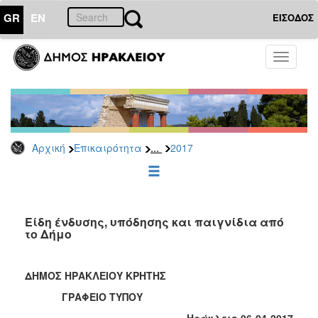
GR
EN
ΕΙΣΟΔΟΣ
ΕΠΙΚΑΙΡΟΤΗΤΑ
Toggle
navigati
Δελτία
Τύπου
Αρχείο
2026
...
Αρχική
Επικαιρότητα
2017
2025
2024
2023
2022
Είδη ένδυσης, υπόδησης και παιγνίδια από
τo Δήμο
2021
2020
ΔΗΜΟΣ ΗΡΑΚΛΕΙΟΥ ΚΡΗΤΗΣ
2019
ΓΡΑΦΕΙΟ ΤΥΠΟΥ
2018
Ηράκλειο 06-04-2017