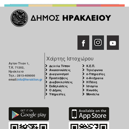
Χάρτης Ιστοχώρου
Αγίου Τίτου 1,
Δελτία Τύπου
Κ.Ε.Π.
Τ.Κ. 71202,
Ανακοινώσεις
Τηλέφωνα
Ηράκλειο
Διαγωνισμοί
e-Υπηρεσίες
Τηλ.: 2813-409000
Προσλήψεις
e-Αιτήματα
email:
info@heraklion.gr
Διαβουλεύσεις
Η Πόλη
Εκδηλώσεις
Ιστορία
Ο Δήμος
Κνωσός
Υπηρεσίες
Μουσεία