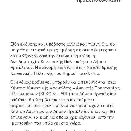
2017
2016
2015
2013
2012
Είδη ένδυσης και υπόδησης αλλά και παιγνίδια θα
2011
μοιράσει τις επόμενες ημέρες σε οικογένειες που
δοκιμάζονται από την οικονομική κρίση, η
2010
Αντιδημαρχία Κοινωνικής Πολιτικής του Δήμου
2006
Ηρακλείου. Η διανομή θα γίνει στο πλαίσιο δράσης
Κοινωνικής Πολιτικής του Δήμου Ηρακλείου.
Οι ενδιαφερόμενοι μπορούν να απευθύνονται στα
Κέντρα Κοινοτικής Φροντίδας – Ανοικτής Προστασίας
Ηλικιωμένων (ΚΕΚΟΙΦ – ΑΠΗ) του Δήμου Ηρακλείου
ΔΗΜΟΤΗΣ
απ’ όπου θα λαμβάνουν το απαιτούμενο
παραπεμπτικό προκειμένου να προσέρχονται στο
ΕΠΙΣΚΕΠΤΗΣ
Κέντρο Αστέγων του Δήμου Ηρακλείου όπου και θα
επιλέγουν τα είδη τα οποία χρειάζονται, από την
ΗΡΑΚΛΕΙΟ
ιματιοθήκη που υπάρχει στο χώρο.
ΓΙΑ...