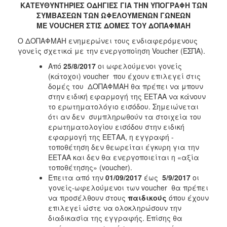
ΚΑΤΕΥΘΥΝΤΗΡΙΕΣ ΟΔΗΓΙΕΣ ΓΙΑ ΤΗΝ ΥΠΟΓΡΑΦΗ ΤΩΝ
2017
ΣΥΜΒΑΣΕΩΝ ΤΩΝ ΩΦΕΛΟΥΜΕΝΩΝ ΓΩΝΕΩΝ
2016
ΜΕ
VOUCHER
ΣΤΙΣ ΔΟΜΕΣ ΤΟΥ ΔΟΠΑΦΜΑΗ
2015
Ο ΔΟΠΑΦΜΑΗ ενημερώνει τους ενδιαφερόμενους
γονείς σχετικά με την ενεργοποίηση Voucher (ΕΣΠΑ).
2013
Από
25/8/2017
οι ωφελούμενοι γονείς
2012
(κάτοχοι) voucher που έχουν επιλεγεί στις
2011
δομές του ΔΟΠΑΦΜΑΗ θα πρέπει να μπουν
στην ειδική εφαρμογή της ΕΕΤΑΑ να κάνουν
2010
το ερωτηματολόγιο εισόδου. Σημειώνεται
2006
ότι αν δεν συμπληρωθούν τα στοιχεία του
ερωτηματολογίου εισόδου στην ειδική
εφαρμογή της ΕΕΤΑΑ, η εγγραφή -
τοποθέτηση δεν θεωρείται έγκυρη για την
ΕΕΤΑΑ και δεν θα ενεργοποιείται η «αξία
ΔΗΜΟΤΗΣ
τοποθέτησης» (voucher).
Έπειτα από την
01/09/2017
έως
5/9/2017
οι
ΕΠΙΣΚΕΠΤΗΣ
γονείς-ωφελούμενοι των voucher θα πρέπει
να προσέλθουν στους
παιδικούς
όπου έχουν
επιλεγεί ώστε να ολοκληρώσουν την
ΗΡΑΚΛΕΙΟ
ΓΙΑ...
διαδικασία της εγγραφής. Επίσης θα