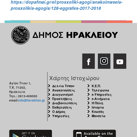
https://dopafmai.gr/el/prosxoliki-agogi/anakoinwseis-
prosxolikis-agogis/128-eggrafes-2017-2018
Χάρτης Ιστοχώρου
Αγίου Τίτου 1,
Δελτία Τύπου
Κ.Ε.Π.
Τ.Κ. 71202,
Ανακοινώσεις
Τηλέφωνα
Ηράκλειο
Διαγωνισμοί
e-Υπηρεσίες
Τηλ.: 2813-409000
Προσλήψεις
e-Αιτήματα
email:
info@heraklion.gr
Διαβουλεύσεις
Η Πόλη
Εκδηλώσεις
Ιστορία
Ο Δήμος
Κνωσός
Υπηρεσίες
Μουσεία