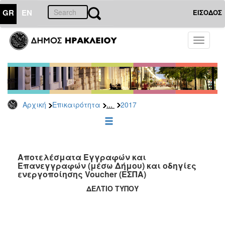
GR
EN
ΕΙΣΟΔΟΣ
ΕΠΙΚΑΙΡΟΤΗΤΑ
Toggle
navigati
Δελτία
Τύπου
Αρχείο
2026
...
Αρχική
Επικαιρότητα
2017
2025
2024
2023
2022
Αποτελέσματα Εγγραφών και
Επανεγγραφών (μέσω Δήμου) και οδηγίες
2021
ενεργοποίησης Voucher (ΕΣΠΑ)
2020
ΔΕΛΤΙΟ ΤΥΠΟΥ
2019
2018