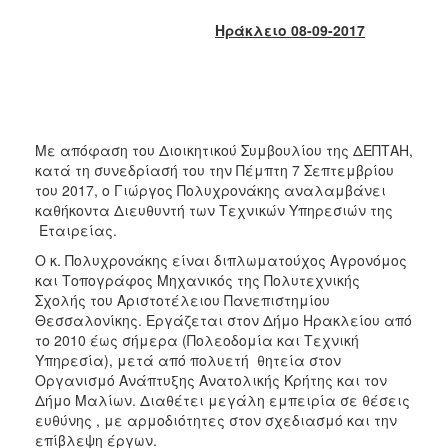
2017
Ηράκλειο 08-09-2017
2016
2015
2013
2012
Με απόφαση του Διοικητικού Συμβουλίου της ΔΕΠΤΑΗ,
2011
κατά τη συνεδρίασή του την Πέμπτη 7 Σεπτεμβρίου
του 2017, ο Γιώργος Πολυχρονάκης αναλαμβάνει
2010
καθήκοντα Διευθυντή των Τεχνικών Υπηρεσιών της
2006
Εταιρείας.
Ο κ. Πολυχρονάκης είναι διπλωματούχος Αγρονόμος
και Τοπογράφος Μηχανικός της Πολυτεχνικής
Σχολής του Αριστοτέλειου Πανεπιστημίου
Θεσσαλονίκης. Εργάζεται στον Δήμο Ηρακλείου από
ΔΗΜΟΤΗΣ
το 2010 έως σήμερα (Πολεοδομία και Τεχνική
Υπηρεσία), μετά από πολυετή θητεία στον
ΕΠΙΣΚΕΠΤΗΣ
Οργανισμό Ανάπτυξης Ανατολικής Κρήτης και τον
Δήμο Μαλίων. Διαθέτει μεγάλη εμπειρία σε θέσεις
ΗΡΑΚΛΕΙΟ
ευθύνης , με αρμοδιότητες στον σχεδιασμό και την
ΓΙΑ...
επίβλεψη έργων.