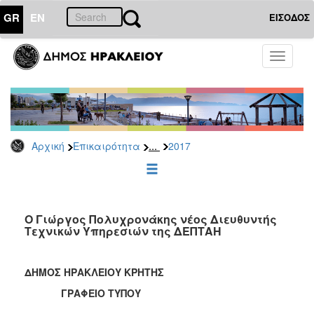
GR
EN
ΕΙΣΟΔΟΣ
ΕΠΙΚΑΙΡΟΤΗΤΑ
Toggle
navigati
Δελτία
Τύπου
Αρχείο
2026
...
Αρχική
Επικαιρότητα
2017
2025
2024
2023
2022
Ο Γιώργος Πολυχρονάκης νέος Διευθυντής
Τεχνικών Υπηρεσιών της ΔΕΠΤΑΗ
2021
2020
ΔΗΜΟΣ ΗΡΑΚΛΕΙΟΥ ΚΡΗΤΗΣ
2019
ΓΡΑΦΕΙΟ ΤΥΠΟΥ
2018