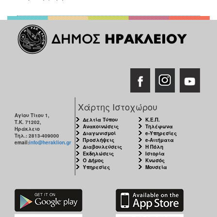
Χάρτης Ιστοχώρου
Αγίου Τίτου 1,
Δελτία Τύπου
Κ.Ε.Π.
Τ.Κ. 71202,
Ανακοινώσεις
Τηλέφωνα
Ηράκλειο
Διαγωνισμοί
e-Υπηρεσίες
Τηλ.: 2813-409000
Προσλήψεις
e-Αιτήματα
email:
info@heraklion.gr
Διαβουλεύσεις
Η Πόλη
Εκδηλώσεις
Ιστορία
Ο Δήμος
Κνωσός
Υπηρεσίες
Μουσεία