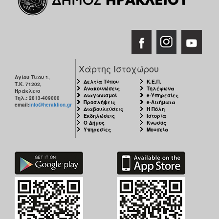
Χάρτης Ιστοχώρου
Αγίου Τίτου 1,
Δελτία Τύπου
Κ.Ε.Π.
Τ.Κ. 71202,
Ανακοινώσεις
Τηλέφωνα
Ηράκλειο
Διαγωνισμοί
e-Υπηρεσίες
Τηλ.: 2813-409000
Προσλήψεις
e-Αιτήματα
email:
info@heraklion.gr
Διαβουλεύσεις
Η Πόλη
Εκδηλώσεις
Ιστορία
Ο Δήμος
Κνωσός
Υπηρεσίες
Μουσεία