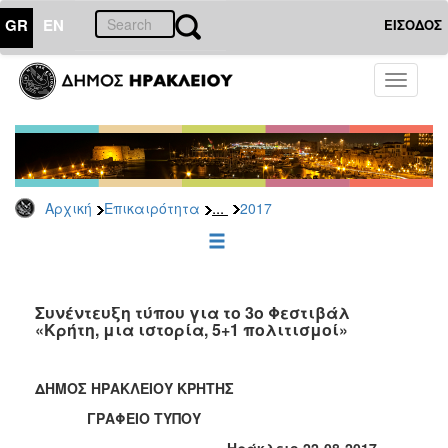
GR
EN
ΕΙΣΟΔΟΣ
ΕΠΙΚΑΙΡΟΤΗΤΑ
Toggle
navigati
Δελτία
Τύπου
Αρχείο
2026
...
Αρχική
Επικαιρότητα
2017
2025
2024
2023
2022
Συνέντευξη τύπου για το 3ο Φεστιβάλ
«Κρήτη, μια ιστορία, 5+1 πολιτισμοί»
2021
2020
ΔΗΜΟΣ ΗΡΑΚΛΕΙΟΥ ΚΡΗΤΗΣ
2019
ΓΡΑΦΕΙΟ ΤΥΠΟΥ
2018
Ηράκλειο 22-08-2017