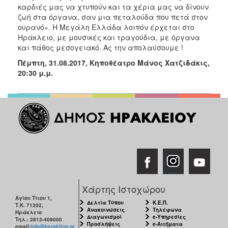
καρδιές μας να χτυπούν και τα χέρια μας να δίνουν
ζωή στα όργανα, σαν μια πεταλούδα που πετά στον
ουρανό». Η Μεγάλη Ελλάδα λοιπόν έρχεται στο
Ηράκλειο, με μουσικές και τραγούδια, με όργανα
και πάθος μεσογειακό. Ας την απολαύσουμε !
Πέμπτη, 31.08.2017, Κηποθέατρο Μάνος Χατζιδάκις,
20:30 μ.μ.
Χάρτης Ιστοχώρου
Αγίου Τίτου 1,
Δελτία Τύπου
Κ.Ε.Π.
Τ.Κ. 71202,
Ανακοινώσεις
Τηλέφωνα
Ηράκλειο
Διαγωνισμοί
e-Υπηρεσίες
Τηλ.: 2813-409000
Προσλήψεις
e-Αιτήματα
email:
info@heraklion.gr