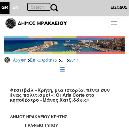
GR
EN
ΕΙΣΟΔΟΣ
ΕΠΙΚΑΙΡΟΤΗΤΑ
Toggle
navigati
Δελτία
Τύπου
Αρχείο
2026
...
Αρχική
Επικαιρότητα
2017
2025
2024
2023
2022
Φεστιβάλ «Κρήτη, μια ιστορία, πέντε συν
ένας πολιτισμοί»: Οι Aria Corte στο
2021
κηποθέατρο «Μάνος Χατζιδάκις»
2020
2019
ΔΗΜΟΣ ΗΡΑΚΛΕΙΟΥ ΚΡΗΤΗΣ
2018
ΓΡΑΦΕΙΟ ΤΥΠΟΥ