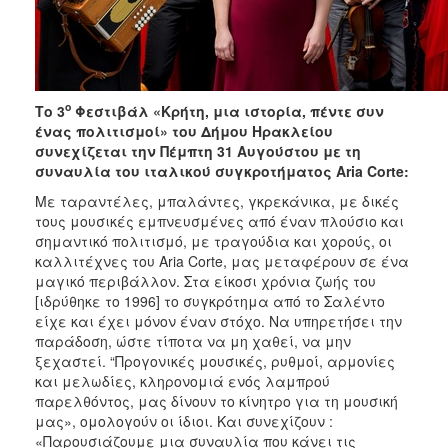
ο
Το 3
Φεστιβάλ «Κρήτη, μια ιστορία, πέντε συν
ένας πολιτισμοί» του Δήμου Ηρακλείου
συνεχίζεται την Πέμπτη 31 Αυγούστου με τη
συναυλία του ιταλικού συγκροτήματος
Aria
Corte:
Με ταραντέλες, μπαλάντες, γκρεκάνικα, με δικές
τους μουσικές εμπνευσμένες από έναν πλούσιο και
σημαντικό πολιτισμό, με τραγούδια και χορούς, οι
καλλιτέχνες του Aria Corte, μας μεταφέρουν σε ένα
μαγικό περιβάλλον. Στα είκοσι χρόνια ζωής του
[ιδρύθηκε το 1996] το συγκρότημα από το Σαλέντο
είχε και έχει μόνον έναν στόχο. Να υπηρετήσει την
παράδοση, ώστε τίποτα να μη χαθεί, να μην
ξεχαστεί. “Προγονικές μουσικές, ρυθμοί, αρμονίες
και μελωδίες, κληρονομιά ενός λαμπρού
παρελθόντος, μας δίνουν το κίνητρο για τη μουσική
μας», ομολογούν οι ίδιοι. Και συνεχίζουν :
«Παρουσιάζουμε μια συναυλία που κάνει τις