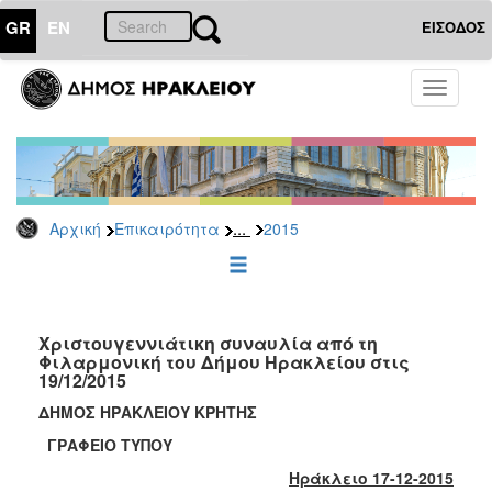
GR
EN
ΕΙΣΟΔΟΣ
ΕΠΙΚΑΙΡΟΤΗΤΑ
Toggle
navigati
Δελτία
Τύπου
Αρχείο
2026
...
Αρχική
Επικαιρότητα
2015
2025
2024
2023
2022
Χριστουγεννιάτικη συναυλία από τη
Φιλαρμονική του Δήμου Ηρακλείου στις
2021
19/12/2015
2020
ΔΗΜΟΣ ΗΡΑΚΛΕΙΟΥ ΚΡΗΤΗΣ
2019
ΓΡΑΦΕΙΟ ΤΥΠΟΥ
2018
Ηράκλειο 17-12-2015