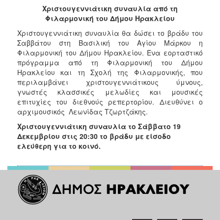
2017
Χριστουγεννιάτικη συναυλία από τη
Φιλαρμονική του Δήμου Ηρακλείου
2016
Χριστουγεννιάτικη συναυλία θα δώσει το βράδυ του
2015
Σαββάτου στη Βασιλική του Αγίου Μάρκου η
2013
Φιλαρμονική του Δήμου Ηρακλείου. Ένα εορταστικό
πρόγραμμα από τη Φιλαρμονική του Δήμου
2012
Ηρακλείου και τη Σχολή της Φιλαρμονικής, που
2011
περιλαμβάνει χριστουγεννιάτικους ύμνους,
γνωστές κλασσικές μελωδίες και μουσικές
2010
επιτυχίες του διεθνούς ρεπερτορίου. Διευθύνει ο
2006
αρχιμουσικός Λεωνίδας Τζωρτζάκης.
Χριστουγεννιάτικη συναυλία το Σάββατο 19
Δεκεμβρίου στις 20:30 το βράδυ με είσοδο
ελεύθερη για το κοινό.
ΔΗΜΟΤΗΣ
ΕΠΙΣΚΕΠΤΗΣ
ΗΡΑΚΛΕΙΟ
ΓΙΑ...