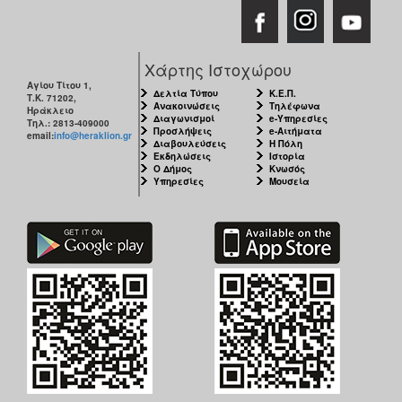
Χάρτης Ιστοχώρου
Αγίου Τίτου 1,
Δελτία Τύπου
Κ.Ε.Π.
Τ.Κ. 71202,
Ανακοινώσεις
Τηλέφωνα
Ηράκλειο
Διαγωνισμοί
e-Υπηρεσίες
Τηλ.: 2813-409000
Προσλήψεις
e-Αιτήματα
email:
info@heraklion.gr
Διαβουλεύσεις
Η Πόλη
Εκδηλώσεις
Ιστορία
Ο Δήμος
Κνωσός
Υπηρεσίες
Μουσεία