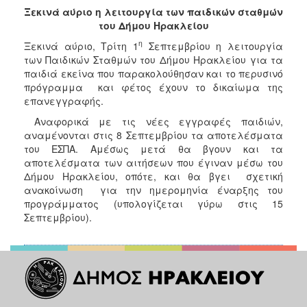
2017
Ξεκινά αύριο η λειτουργία των παιδικών σταθμών
του Δήμου Ηρακλείου
2016
η
Ξεκινά αύριο, Τρίτη 1
Σεπτεμβρίου η λειτουργία
2015
των Παιδικών Σταθμών του Δήμου Ηρακλείου για τα
2013
παιδιά εκείνα που παρακολούθησαν και το περυσινό
πρόγραμμα και φέτος έχουν το δικαίωμα της
2012
επανεγγραφής.
2011
Αναφορικά με τις νέες εγγραφές παιδιών,
2010
αναμένονται στις 8 Σεπτεμβρίου τα αποτελέσματα
του ΕΣΠΑ. Αμέσως μετά θα βγουν και τα
2006
αποτελέσματα των αιτήσεων που έγιναν μέσω του
Δήμου Ηρακλείου, οπότε, και θα βγει σχετική
ανακοίνωση για την ημερομηνία έναρξης του
προγράμματος (υπολογίζεται γύρω στις 15
Σεπτεμβρίου).
ΔΗΜΟΤΗΣ
ΕΠΙΣΚΕΠΤΗΣ
ΗΡΑΚΛΕΙΟ
ΓΙΑ...