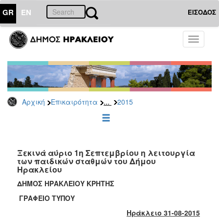
GR
EN
ΕΙΣΟΔΟΣ
ΕΠΙΚΑΙΡΟΤΗΤΑ
Toggle
navigati
Δελτία
Τύπου
Αρχείο
2026
...
Αρχική
Επικαιρότητα
2015
2025
2024
2023
2022
Ξεκινά αύριο 1η Σεπτεμβρίου η λειτουργία
των παιδικών σταθμών του Δήμου
2021
Ηρακλείου
2020
ΔΗΜΟΣ ΗΡΑΚΛΕΙΟΥ ΚΡΗΤΗΣ
2019
ΓΡΑΦΕΙΟ ΤΥΠΟΥ
2018
Ηράκλειο 31-08-2015