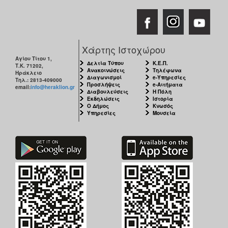
Χάρτης Ιστοχώρου
Αγίου Τίτου 1,
Δελτία Τύπου
Κ.Ε.Π.
Τ.Κ. 71202,
Ανακοινώσεις
Τηλέφωνα
Ηράκλειο
Διαγωνισμοί
e-Υπηρεσίες
Τηλ.: 2813-409000
Προσλήψεις
e-Αιτήματα
email:
info@heraklion.gr
Διαβουλεύσεις
Η Πόλη
Εκδηλώσεις
Ιστορία
Ο Δήμος
Κνωσός
Υπηρεσίες
Μουσεία