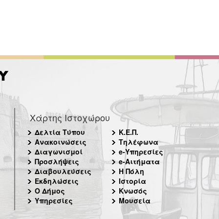
Χάρτης Ιστοχώρου
Δελτία Τύπου
Κ.Ε.Π.
Ανακοινώσεις
Τηλέφωνα
Διαγωνισμοί
e-Υπηρεσίες
Προσλήψεις
e-Αιτήματα
Διαβουλεύσεις
Η Πόλη
Εκδηλώσεις
Ιστορία
Ο Δήμος
Κνωσός
Υπηρεσίες
Μουσεία