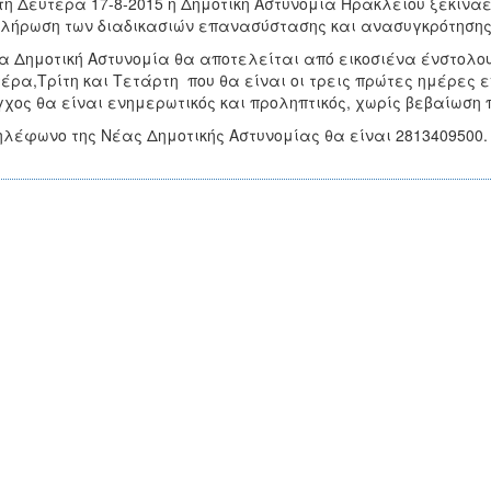
τη Δευτέρα 17-8-2015 η Δημοτική Αστυνομία Ηρακλείου ξεκινάει
λήρωση των διαδικασιών επανασύστασης και ανασυγκρότησης 
α Δημοτική Αστυνομία θα αποτελείται από εικοσιένα ένστολου
έρα,Τρίτη και Τετάρτη που θα είναι οι τρεις πρώτες ημέρες ε
χος θα είναι ενημερωτικός και προληπτικός, χωρίς βεβαίωσ
ηλέφωνο της Νέας Δημοτικής Αστυνομίας θα είναι 2813409500.