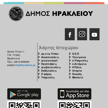
Χάρτης Ιστοχώρου
Αγίου Τίτου 1,
Δελτία Τύπου
Κ.Ε.Π.
Τ.Κ. 71202,
Ανακοινώσεις
Τηλέφωνα
Ηράκλειο
Διαγωνισμοί
e-Υπηρεσίες
Τηλ.: 2813-409000
Προσλήψεις
e-Αιτήματα
email:
info@heraklion.gr
Διαβουλεύσεις
Η Πόλη
Εκδηλώσεις
Ιστορία
Ο Δήμος
Κνωσός
Υπηρεσίες
Μουσεία