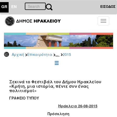
GR
EN
ΕΙΣΟΔΟΣ
ΕΠΙΚΑΙΡΟΤΗΤΑ
Toggle
navigati
Δελτία
Τύπου
Αρχείο
2026
...
Αρχική
Επικαιρότητα
2015
2025
2024
2023
2022
Ξεκινά το Φεστιβάλ του Δήμου Ηρακλείου
«Κρήτη, μια ιστορία, πέντε συν ένας
2021
πολιτισμοί»
2020
ΓΡΑΦΕΙΟ ΤΥΠΟΥ
2019
Ηράκλειο 26-08-2015
2018
Πρόσκληση