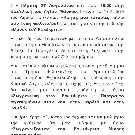
2017
Την
Πέμπτη 27 Αυγούστου
και ώρα
19:30
στην
Βασιλική του Αγίου Μάρκου
, ξεκινά το Φεστιβάλ
2016
του Δήμου Ηρακλείου
«Κρήτη, μια ιστορία, πέντε
2015
συν ένας πολιτισμοί»
, με τα εγκαίνια της έκθεσης
«Μόνον εσέ Ρωτόκριτε»
.
2013
Η έκθεση που διοργανώθηκε από το Αριστοτέλειο
2012
Πανεπιστήμιο Θεσσαλονίκης και παρουσιάσθηκε την
2011
Άνοιξη στο Τελόγλειο Ίδρυμα, θα φιλοξενηθεί στην
η
πόλη μας έως και την 27
Σεπτεμβρίου.
2010
Η κ. Τασούλα Μαρκομιχελάκη, επίκουρη καθηγήτρια
2006
στο Τμήμα Φιλολογίας του Αριστοτελείου
Πανεπιστημίου Θεσσαλονίκης με ειδίκευση στην
Κρητική Λογοτεχνία της εποχής της Ενετοκρατίας,
θα κάνει μια σύντομη εισήγηση με θέμα
«Ζωγραφική στον Ερωτόκριτο : Πορτραίτα
ΔΗΜΟΤΗΣ
αγαπημένων στον νου, στην καρδιά και στον
καμβά».
ΕΠΙΣΚΕΠΤΗΣ
Η κ. Ίρις Κρητικού, ιστορικός τέχνης και επιμελήτρια
της έκθεσης, θα μας μιλήσει με θέμα
ΗΡΑΚΛΕΙΟ
ΓΙΑ...
«Ζωγραφίζοντας τον Ερωτόκριτο. Μικρός
χαιρετισμός»