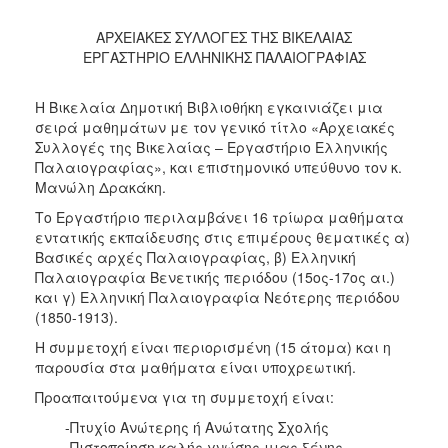
2017
ΑΡΧΕΙΑΚΕΣ ΣΥΛΛΟΓΕΣ ΤΗΣ ΒΙΚΕΛΑΙΑΣ
2016
ΕΡΓΑΣΤΗΡΙΟ ΕΛΛΗΝΙΚΗΣ ΠΑΛΑΙΟΓΡΑΦΙΑΣ
2015
2013
Η Βικελαία Δημοτική Βιβλιοθήκη εγκαινιάζει μια
σειρά μαθημάτων με τον γενικό τίτλο «Αρχειακές
2012
Συλλογές της Βικελαίας – Εργαστήριο Ελληνικής
2011
Παλαιογραφίας», και επιστημονικό υπεύθυνο τον κ.
Μανώλη Δρακάκη.
2010
Το Εργαστήριο περιλαμβάνει 16 τρίωρα μαθήματα
2006
εντατικής εκπαίδευσης στις επιμέρους θεματικές α)
Βασικές αρχές Παλαιογραφίας, β) Ελληνική
Παλαιογραφία Βενετικής περιόδου (15ος-17ος αι.)
και γ) Ελληνική Παλαιογραφία Νεότερης περιόδου
(1850-1913).
ΔΗΜΟΤΗΣ
Η συμμετοχή είναι περιορισμένη (15 άτομα) και η
ΕΠΙΣΚΕΠΤΗΣ
παρουσία στα μαθήματα είναι υποχρεωτική.
Προαπαιτούμενα για τη συμμετοχή είναι:
ΗΡΑΚΛΕΙΟ
ΓΙΑ...
-Πτυχίο Ανώτερης ή Ανώτατης Σχολής
-Πιστοποίηση καλής γνώσης μιας ξένης