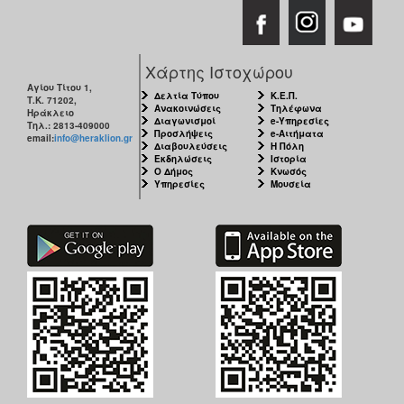
Χάρτης Ιστοχώρου
Αγίου Τίτου 1,
Δελτία Τύπου
Κ.Ε.Π.
Τ.Κ. 71202,
Ανακοινώσεις
Τηλέφωνα
Ηράκλειο
Διαγωνισμοί
e-Υπηρεσίες
Τηλ.: 2813-409000
Προσλήψεις
e-Αιτήματα
email:
info@heraklion.gr
Διαβουλεύσεις
Η Πόλη
Εκδηλώσεις
Ιστορία
Ο Δήμος
Κνωσός
Υπηρεσίες
Μουσεία