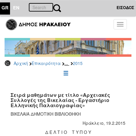
GR
EN
ΕΙΣΟΔΟΣ
ΕΠΙΚΑΙΡΟΤΗΤΑ
Toggle
navigati
Δελτία
Τύπου
Αρχείο
2026
...
Αρχική
Επικαιρότητα
2015
2025
2024
2023
2022
Σειρά μαθημάτων με τίτλο «Αρχειακές
Συλλογές της Βικελαίας - Εργαστήριο
2021
Ελληνικής Παλαιογραφίας»
2020
ΒΙΚΕΛΑΙΑ ΔΗΜΟΤΙΚΗ ΒΙΒΛΙΟΘΗΚΗ
2019
Ηράκλειο, 19.2.2015
2018
Δ Ε Λ Τ Ι Ο Τ Υ Π Ο Υ