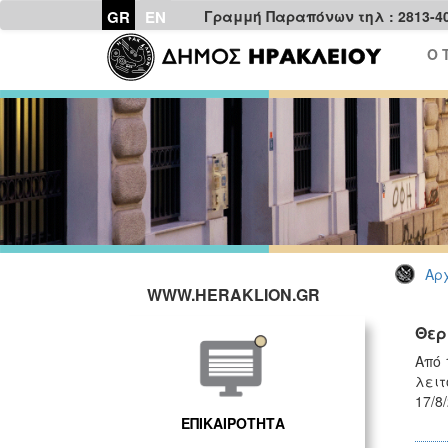
GR
EN
Γραμμή Παραπόνων τηλ : 2813-4
Ο 
Αρχ
WWW.HERAKLION.GR
Θερ
Από 
λειτ
17/8
ΕΠΙΚΑΙΡΟΤΗΤΑ