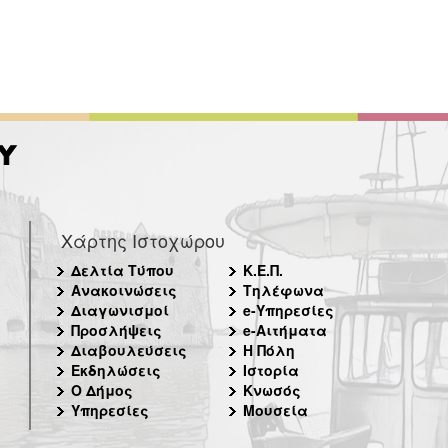
Χάρτης Ιστοχώρου
Δελτία Τύπου
Κ.Ε.Π.
Ανακοινώσεις
Τηλέφωνα
Διαγωνισμοί
e-Υπηρεσίες
Προσλήψεις
e-Αιτήματα
Διαβουλεύσεις
Η Πόλη
Εκδηλώσεις
Ιστορία
Ο Δήμος
Κνωσός
Υπηρεσίες
Μουσεία