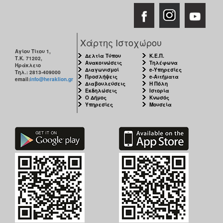
Χάρτης Ιστοχώρου
Αγίου Τίτου 1,
Δελτία Τύπου
Κ.Ε.Π.
Τ.Κ. 71202,
Ανακοινώσεις
Τηλέφωνα
Ηράκλειο
Διαγωνισμοί
e-Υπηρεσίες
Τηλ.: 2813-409000
Προσλήψεις
e-Αιτήματα
email:
info@heraklion.gr
Διαβουλεύσεις
Η Πόλη
Εκδηλώσεις
Ιστορία
Ο Δήμος
Κνωσός
Υπηρεσίες
Μουσεία