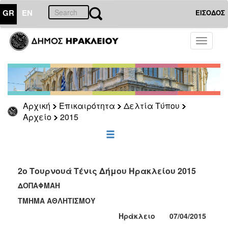
GR
EN
ΕΙΣΟΔΟΣ
ΕΠΙΚΑΙΡΟΤΗΤΑ
Toggle
navigati
Δελτία
Τύπου
Αρχείο
2026
Αρχική
Επικαιρότητα
Δελτία Τύπου
2025
Αρχείο
2015
2024
2023
2022
2o Τουρνουά Τένις Δήμου Ηρακλείου 2015
2021
ΔΟΠΑΦΜΑΗ
2020
ΤΜΗΜΑ ΑΘΛΗΤΙΣΜΟΥ
2019
Ηράκλειο 07/
0
4/2015
2018