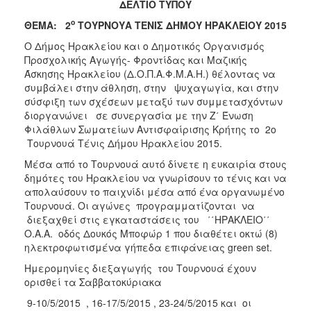
ΔΕΛΤΙΟ ΤΥΠΟΥ
2017
ο
ΘΕΜΑ: 2
ΤΟΥΡΝΟΥΑ ΤΕΝΙΣ ΔΗΜΟΥ ΗΡΑΚΛΕΙΟΥ 2015
2016
O Δήμος Ηρακλείου και ο Δημοτικός Οργανισμός
2015
Προσχολικής Αγωγής- Φροντίδας και Μαζικής
2013
Άσκησης Ηρακλείου (Δ.Ο.Π.Α.Φ.Μ.Α.Η.) θέλοντας να
συμβάλει στην άθληση, στην ψυχαγωγία, και στην
2012
σύσφιξη των σχέσεων μεταξύ των συμμετασχόντων
2011
διοργανώνει σε συνεργασία με την Ζ΄ Ένωση
Φιλάθλων Σωματείων Αντισφαίρισης Κρήτης το 2o
2010
Τουρνουά Τένις Δήμου Ηρακλείου 2015.
2006
Μέσα από το Τουρνουά αυτό δίνετε η ευκαιρία στους
δημότες του Ηρακλείου να γνωρίσουν το τένις και να
απολαύσουν το παιχνίδι μέσα από ένα οργανωμένο
Τουρνουά. Οι αγώνες προγραμματίζονται να
διεξαχθεί στις εγκαταστάσεις του ΄΄ΗΡΑΚΛΕΙΟ΄΄
ΔΗΜΟΤΗΣ
Ο.Α.Α. οδός Δουκός Μποφώρ 1 που διαθέτει οκτώ (8)
ηλεκτροφωτισμένα γήπεδα επιφάνειας green set.
ΕΠΙΣΚΕΠΤΗΣ
Ημερομηνίες διεξαγωγής του Τουρνουά έχουν
ορισθεί τα Σαββατοκύριακα
ΗΡΑΚΛΕΙΟ
ΓΙΑ...
9-10/5/2015 , 16-17/5/2015 , 23-24/5/2015 και οι