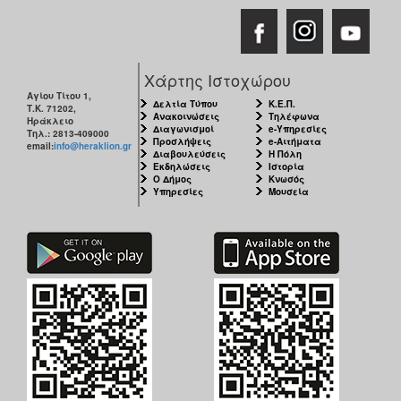
Χάρτης Ιστοχώρου
Αγίου Τίτου 1,
Δελτία Τύπου
Κ.Ε.Π.
Τ.Κ. 71202,
Ανακοινώσεις
Τηλέφωνα
Ηράκλειο
Διαγωνισμοί
e-Υπηρεσίες
Τηλ.: 2813-409000
Προσλήψεις
e-Αιτήματα
email:
info@heraklion.gr
Διαβουλεύσεις
Η Πόλη
Εκδηλώσεις
Ιστορία
Ο Δήμος
Κνωσός
Υπηρεσίες
Μουσεία