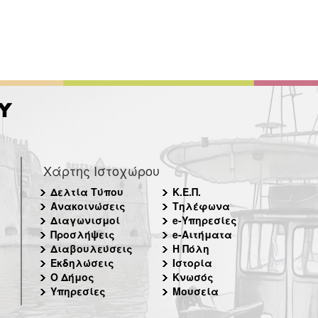
Χάρτης Ιστοχώρου
Δελτία Τύπου
Κ.Ε.Π.
Ανακοινώσεις
Τηλέφωνα
Διαγωνισμοί
e-Υπηρεσίες
Προσλήψεις
e-Αιτήματα
Διαβουλεύσεις
Η Πόλη
Εκδηλώσεις
Ιστορία
Ο Δήμος
Κνωσός
Υπηρεσίες
Μουσεία