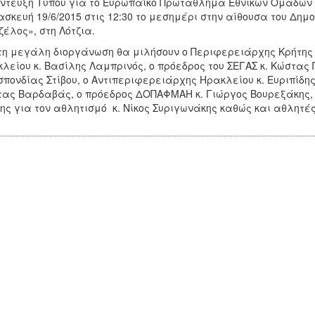
ντευξη Τύπου για το Ευρωπαϊκό Πρωτάθλημα Εθνικών Ομάδων Α
σκευή 19/6/2015 στις 12:30 το μεσημέρι στην αίθουσα του Δημ
ζέλος», στη Λότζια.
τη μεγάλη διοργάνωση θα μιλήσουν ο Περιφερειάρχης Κρήτης 
λείου κ. Βασίλης Λαμπρινός, ο πρόεδρος του ΣΕΓΑΣ κ. Κώστας
πονδίας Στίβου, ο Αντιπεριφερειάρχης Ηρακλείου κ. Ευριπίδης
ας Βαρδαβάς, ο πρόεδρος ΔΟΠΑΦΜΑΗ κ. Γιώργος Βουρεξάκης,
ης για τον αθλητισμό κ. Νίκος Συριγωνάκης καθώς και αθλητές