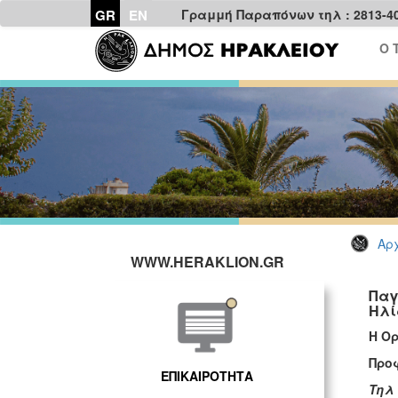
GR
EN
Γραμμή Παραπόνων τηλ : 2813-4
Ο 
Αρχ
WWW.HERAKLION.GR
Παγ
Ηλί
H
Ορ
Π
ΕΠΙΚΑΙΡΟΤΗΤΑ
Τηλ 