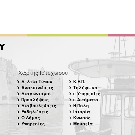
Χάρτης Ιστοχώρου
Δελτία Τύπου
Κ.Ε.Π.
Ανακοινώσεις
Τηλέφωνα
Διαγωνισμοί
e-Υπηρεσίες
Προσλήψεις
e-Αιτήματα
Διαβουλεύσεις
Η Πόλη
Εκδηλώσεις
Ιστορία
Ο Δήμος
Κνωσός
Υπηρεσίες
Μουσεία