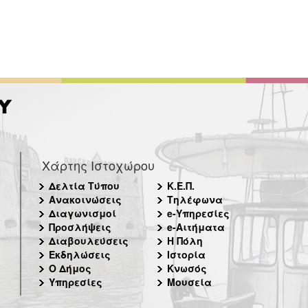
Χάρτης Ιστοχώρου
Δελτία Τύπου
Κ.Ε.Π.
Ανακοινώσεις
Τηλέφωνα
Διαγωνισμοί
e-Υπηρεσίες
Προσλήψεις
e-Αιτήματα
Διαβουλεύσεις
Η Πόλη
Εκδηλώσεις
Ιστορία
Ο Δήμος
Κνωσός
Υπηρεσίες
Μουσεία