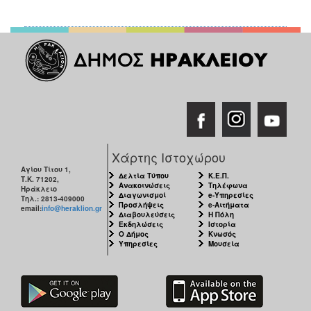
Χάρτης Ιστοχώρου
Αγίου Τίτου 1,
Δελτία Τύπου
Κ.Ε.Π.
Τ.Κ. 71202,
Ανακοινώσεις
Τηλέφωνα
Ηράκλειο
Διαγωνισμοί
e-Υπηρεσίες
Τηλ.: 2813-409000
Προσλήψεις
e-Αιτήματα
email:
info@heraklion.gr
Διαβουλεύσεις
Η Πόλη
Εκδηλώσεις
Ιστορία
Ο Δήμος
Κνωσός
Υπηρεσίες
Μουσεία