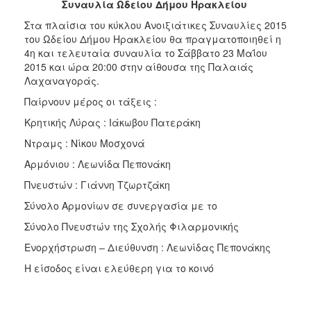
Συναυλία Ωδείου Δήμου Ηρακλείου
2017
Στα πλαίσια του κύκλου Ανοιξιάτικες Συναυλίες 2015
2016
του Ωδείου Δήμου Ηρακλείου θα πραγματοποιηθεί η
2015
4η και τελευταία συναυλία το Σάββατο 23 Μαΐου
2015 και ώρα 20:00 στην αίθουσα της Παλαιάς
2013
Λαχαναγοράς.
2012
Παίρνουν μέρος οι τάξεις :
2011
Κρητικής Λύρας : Ιάκωβου Πατεράκη
2010
Ντραμς : Νίκου Μοσχονά
2006
Αρμόνιου : Λεωνίδα Πεπονάκη
Πνευστών : Γιάννη Τζωρτζάκη
Σύνολο Αρμονίων σε συνεργασία με το
ΔΗΜΟΤΗΣ
Σύνολο Πνευστών της Σχολής Φιλαρμονικής
Ενορχήστρωση – Διεύθυνση : Λεωνίδας Πεπονάκης
ΕΠΙΣΚΕΠΤΗΣ
Η είσοδος είναι ελεύθερη για το κοινό
ΗΡΑΚΛΕΙΟ
ΓΙΑ...