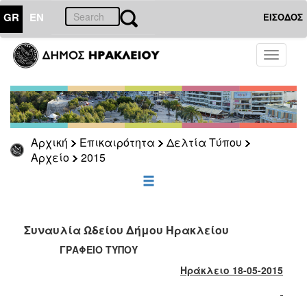
GR
EN
ΕΙΣΟΔΟΣ
ΕΠΙΚΑΙΡΟΤΗΤΑ
Toggle
navigati
Δελτία
Τύπου
Αρχείο
2026
Αρχική
Επικαιρότητα
Δελτία Τύπου
2025
Αρχείο
2015
2024
2023
2022
Συναυλία Ωδείου Δήμου Ηρακλείου
2021
ΓΡΑΦΕΙΟ ΤΥΠΟΥ
2020
Ηράκλειο 18-05-2015
2019
2018