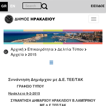
GR
EN
ΕΙΣΟΔΟΣ
ΕΠΙΚΑΙΡΟΤΗΤΑ
Toggle
navigati
Δελτία
Τύπου
Αρχείο
2026
Αρχική
Επικαιρότητα
Δελτία Τύπου
2025
Αρχείο
2015
2024
2023
2022
Συνάντηση Δημάρχου με Δ.Ε. ΤΕΕ/ΤΑΚ
2021
ΓΡΑΦΕΙΟ ΤΥΠΟΥ
2020
Ηράκλειο 9-2-2015
2019
ΣΥΝΑΝΤΗΣΗ ΔΗΜΑΡΧΟΥ ΗΡΑΚΛΕΙΟΥ Β.ΛΑΜΠΡΙΝΟΥ
2018
ΜΕ Δ.Ε ΤΕΕ/ΤΑΚ