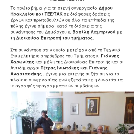
2017
Το πρώτο βήμα για τη στενή συνεργασία
Δήμου
2016
Ηρακλείου και ΤΕΕ/ΤΑΚ
σε διάφορες δράσεις
έργων και πρωτοβουλιών σε όλα τα επίπεδα της
2015
πόλης έγινε σήμερα, κατά τη διάρκεια της
2013
συνάντησης του Δημάρχου κ
. Βασίλη Λαμπρινού
με
τη
Διοικούσα Επιτροπή του τμήματος
.
2012
2011
Στη συνάντηση στην οποία μετείχαν από το Τεχνικό
Επιμελητήριο ο πρόεδρος του Τμήματος κ
. Γιάννης
2010
Χαρωνίτης
και μέλη της Διοικούσας Επιτροπής και οι
2006
Αντιδήμαρχοι
Πέτρος Ινιωτάκης και Γιάννης
Αναστασάκης
, έγινε μια εκτενής συζήτηση για το
πλαίσιο συνεργασίας ενώ εξετάστηκε η δυνατότητα
υπογραφής προγραμματικών συμβάσεων.
ΔΗΜΟΤΗΣ
ΕΠΙΣΚΕΠΤΗΣ
ΗΡΑΚΛΕΙΟ
ΓΙΑ...