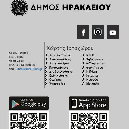
Χάρτης Ιστοχώρου
Αγίου Τίτου 1,
Δελτία Τύπου
Κ.Ε.Π.
Τ.Κ. 71202,
Ανακοινώσεις
Τηλέφωνα
Ηράκλειο
Διαγωνισμοί
e-Υπηρεσίες
Τηλ.: 2813-409000
Προσλήψεις
e-Αιτήματα
email:
info@heraklion.gr
Διαβουλεύσεις
Η Πόλη
Εκδηλώσεις
Ιστορία
Ο Δήμος
Κνωσός
Υπηρεσίες
Μουσεία