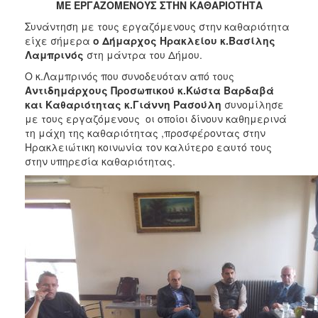
ΜΕ ΕΡΓΑΖΟΜΕΝΟΥΣ ΣΤΗΝ ΚΑΘΑΡΙΟΤΗΤΑ
2017
Συνάντηση με τους εργαζόμενους στην καθαριότητα
2016
είχε σήμερα
ο Δήμαρχος Ηρακλείου κ.Βασίλης
2015
Λαμπρινός
στη μάντρα του Δήμου.
2013
Ο κ.Λαμπρινός που συνοδευόταν από τους
Αντιδημάρχους Προσωπικού κ.Κώστα Βαρδαβά
2012
και Καθαριότητας κ.Γιάννη Ρασούλη
συνομίλησε
2011
με τους εργαζόμενους οι οποίοι δίνουν καθημερινά
τη μάχη της καθαριότητας ,προσφέροντας στην
2010
Ηρακλειώτικη κοινωνία τον καλύτερο εαυτό τους
2006
στην υπηρεσία καθαριότητας.
ΔΗΜΟΤΗΣ
ΕΠΙΣΚΕΠΤΗΣ
ΗΡΑΚΛΕΙΟ
ΓΙΑ...