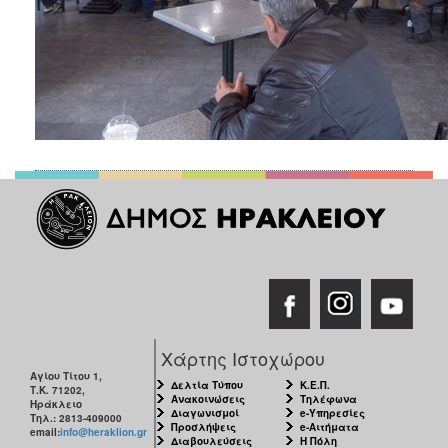
Χάρτης Ιστοχώρου
Αγίου Τίτου 1,
Δελτία Τύπου
Κ.Ε.Π.
Τ.Κ. 71202,
Ανακοινώσεις
Τηλέφωνα
Ηράκλειο
Διαγωνισμοί
e-Υπηρεσίες
Τηλ.: 2813-409000
Προσλήψεις
e-Αιτήματα
email:
info@heraklion.gr
Διαβουλεύσεις
Η Πόλη