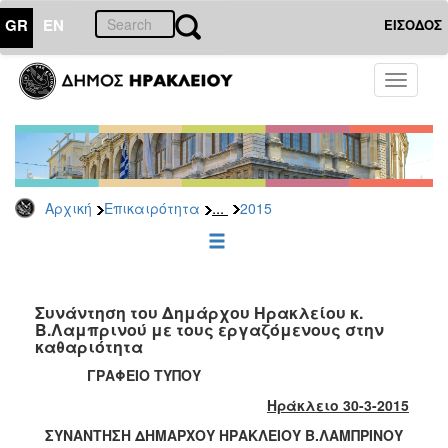
GR
EN
ΕΙΣΟΔΟΣ
ΕΠΙΚΑΙΡΟΤΗΤΑ
Toggle
navigati
Δελτία
Τύπου
Αρχείο
2026
...
Αρχική
Επικαιρότητα
2015
2025
2024
2023
2022
Συνάντηση του Δημάρχου Ηρακλείου κ.
Β.Λαμπρινού με τους εργαζόμενους στην
2021
καθαριότητα
2020
ΓΡΑΦΕΙΟ ΤΥΠΟΥ
2019
Ηράκλειο 30-3-2015
2018
ΣΥΝΑΝΤΗΣΗ ΔΗΜΑΡΧΟΥ ΗΡΑΚΛΕΙΟΥ Β.ΛΑΜΠΡΙΝΟΥ