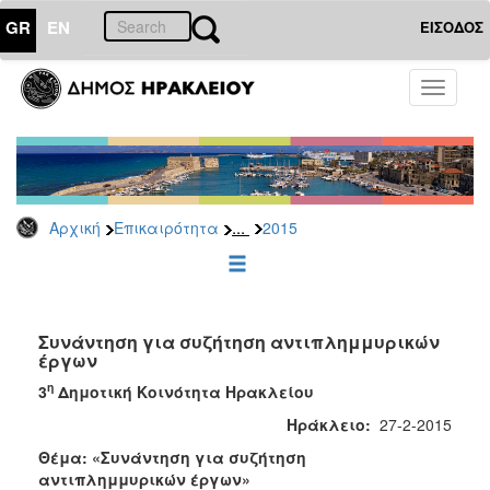
GR
EN
ΕΙΣΟΔΟΣ
ΕΠΙΚΑΙΡΟΤΗΤΑ
Toggle
navigati
Δελτία
Τύπου
Αρχείο
2026
...
Αρχική
Επικαιρότητα
2015
2025
2024
2023
2022
Συνάντηση για συζήτηση αντιπλημμυρικών
έργων
2021
η
3
Δημοτική Κοινότητα Ηρακλείου
2020
Ηράκλειο:
27-2-2015
2019
Θέμα: «Συνάντηση για συζήτηση
2018
αντιπλημμυρικών έργων»