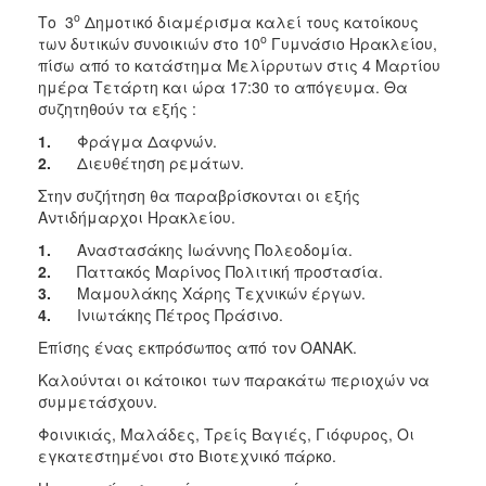
2017
ο
Το 3
Δημοτικό διαμέρισμα καλεί τους κατοίκους
ο
των δυτικών συνοικιών στο 10
Γυμνάσιο Ηρακλείου,
2016
πίσω από το κατάστημα Μελίρρυτων στις 4 Μαρτίου
2015
ημέρα Τετάρτη και ώρα 17:30 το απόγευμα. Θα
συζητηθούν τα εξής :
2013
1.
Φράγμα Δαφνών.
2012
2.
Διευθέτηση ρεμάτων.
2011
Στην συζήτηση θα παραβρίσκονται οι εξής
2010
Αντιδήμαρχοι Ηρακλείου.
2006
1.
Αναστασάκης Ιωάννης Πολεοδομία.
2.
Παττακός Μαρίνος Πολιτική προστασία.
3.
Μαμουλάκης Χάρης Τεχνικών έργων.
4.
Ινιωτάκης Πέτρος Πράσινο.
Επίσης ένας εκπρόσωπος από τον ΟΑΝΑΚ.
ΔΗΜΟΤΗΣ
Καλούνται οι κάτοικοι των παρακάτω περιοχών να
ΕΠΙΣΚΕΠΤΗΣ
συμμετάσχουν.
Φοινικιάς, Μαλάδες, Τρείς Βαγιές, Γιόφυρος, Οι
ΗΡΑΚΛΕΙΟ
εγκατεστημένοι στο Βιοτεχνικό πάρκο.
ΓΙΑ...