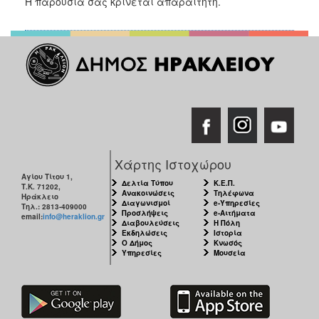
Η παρουσία σας κρίνεται απαραίτητη.
Χάρτης Ιστοχώρου
Αγίου Τίτου 1,
Δελτία Τύπου
Κ.Ε.Π.
Τ.Κ. 71202,
Ανακοινώσεις
Τηλέφωνα
Ηράκλειο
Διαγωνισμοί
e-Υπηρεσίες
Τηλ.: 2813-409000
Προσλήψεις
e-Αιτήματα
email:
info@heraklion.gr
Διαβουλεύσεις
Η Πόλη
Εκδηλώσεις
Ιστορία
Ο Δήμος
Κνωσός
Υπηρεσίες
Μουσεία