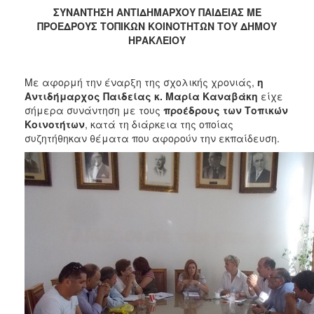
2017
ΣΥΝΑΝΤΗΣΗ ΑΝΤΙΔΗΜΑΡΧΟΥ ΠΑΙΔΕΙΑΣ ΜΕ
ΠΡΟΕΔΡΟΥΣ ΤΟΠΙΚΩΝ ΚΟΙΝΟΤΗΤΩΝ ΤΟΥ ΔΗΜΟΥ
2016
ΗΡΑΚΛΕΙΟΥ
2015
2013
Με αφορμή την έναρξη της σχολικής χρονιάς,
η
2012
Αντιδήμαρχος Παιδείας κ. Μαρία Καναβάκη
είχε
σήμερα συνάντηση με τους
προέδρους των Τοπικών
2011
Κοινοτήτων
, κατά τη διάρκεια της οποίας
2010
συζητήθηκαν θέματα που αφορούν την εκπαίδευση.
2006
ΔΗΜΟΤΗΣ
ΕΠΙΣΚΕΠΤΗΣ
ΗΡΑΚΛΕΙΟ
ΓΙΑ...