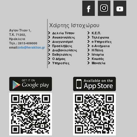
Χάρτης Ιστοχώρου
Αγίου Τίτου 1,
Δελτία Τύπου
Κ.Ε.Π.
Τ.Κ. 71202,
Ανακοινώσεις
Τηλέφωνα
Ηράκλειο
Διαγωνισμοί
e-Υπηρεσίες
Τηλ.: 2813-409000
Προσλήψεις
e-Αιτήματα
email:
info@heraklion.gr
Διαβουλεύσεις
Η Πόλη
Εκδηλώσεις
Ιστορία
Ο Δήμος
Κνωσός
Υπηρεσίες
Μουσεία