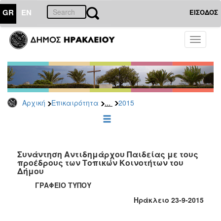
GR
EN
ΕΙΣΟΔΟΣ
ΕΠΙΚΑΙΡΟΤΗΤΑ
Toggle
navigati
Δελτία
Τύπου
Αρχείο
2026
...
Αρχική
Επικαιρότητα
2015
2025
2024
2023
2022
Συνάντηση Αντιδημάρχου Παιδείας με τους
προέδρους των Τοπικών Κοινοτήτων του
2021
Δήμου
2020
ΓΡΑΦΕΙΟ ΤΥΠΟΥ
2019
Ηράκλειο 23-9-2015
2018