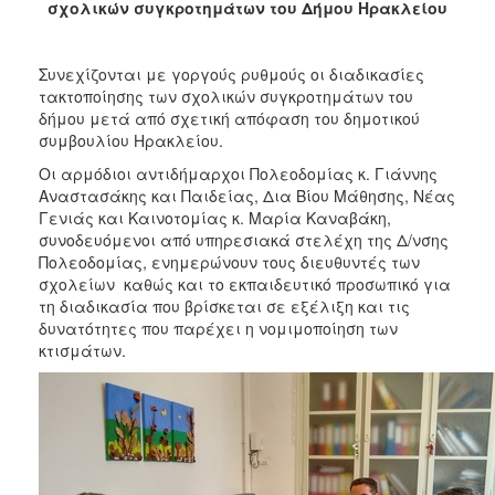
σχολικών συγκροτημάτων του Δήμου Ηρακλείου
2017
2016
Συνεχίζονται με γοργούς ρυθμούς οι διαδικασίες
2015
τακτοποίησης των σχολικών συγκροτημάτων του
2013
δήμου μετά από σχετική απόφαση του δημοτικού
συμβουλίου Ηρακλείου.
2012
Οι αρμόδιοι αντιδήμαρχοι Πολεοδομίας κ. Γιάννης
2011
Αναστασάκης και Παιδείας, Δια Βίου Μάθησης, Νέας
2010
Γενιάς και Καινοτομίας κ. Μαρία Καναβάκη,
συνοδευόμενοι από υπηρεσιακά στελέχη της Δ/νσης
2006
Πολεοδομίας, ενημερώνουν τους διευθυντές των
σχολείων καθώς και το εκπαιδευτικό προσωπικό για
τη διαδικασία που βρίσκεται σε εξέλιξη και τις
δυνατότητες που παρέχει η νομιμοποίηση των
κτισμάτων.
ΔΗΜΟΤΗΣ
ΕΠΙΣΚΕΠΤΗΣ
ΗΡΑΚΛΕΙΟ
ΓΙΑ...