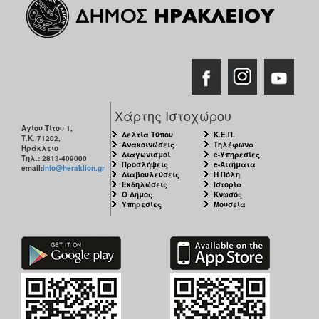
Χάρτης Ιστοχώρου
Αγίου Τίτου 1,
Δελτία Τύπου
Κ.Ε.Π.
Τ.Κ. 71202,
Ανακοινώσεις
Τηλέφωνα
Ηράκλειο
Διαγωνισμοί
e-Υπηρεσίες
Τηλ.: 2813-409000
Προσλήψεις
e-Αιτήματα
email:
info@heraklion.gr
Διαβουλεύσεις
Η Πόλη
Εκδηλώσεις
Ιστορία
Ο Δήμος
Κνωσός
Υπηρεσίες
Μουσεία