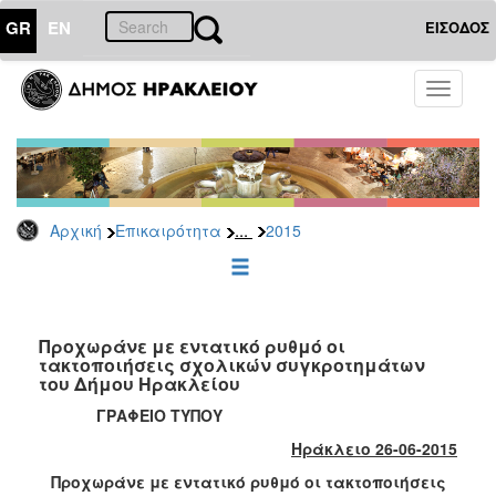
GR
EN
ΕΙΣΟΔΟΣ
ΕΠΙΚΑΙΡΟΤΗΤΑ
Toggle
navigati
Δελτία
Τύπου
Αρχείο
2026
...
Αρχική
Επικαιρότητα
2015
2025
2024
2023
2022
Προχωράνε με εντατικό ρυθμό οι
τακτοποιήσεις σχολικών συγκροτημάτων
2021
του Δήμου Ηρακλείου
2020
ΓΡΑΦΕΙΟ ΤΥΠΟΥ
2019
Ηράκλειο 26-06-2015
2018
Προχωράνε με εντατικό ρυθμό οι τακτοποιήσεις