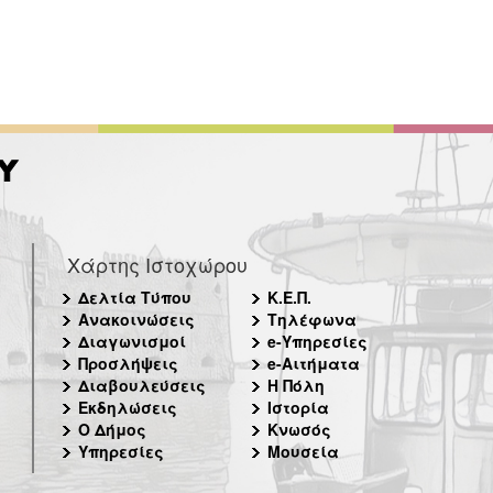
Χάρτης Ιστοχώρου
Δελτία Τύπου
Κ.Ε.Π.
Ανακοινώσεις
Τηλέφωνα
Διαγωνισμοί
e-Υπηρεσίες
Προσλήψεις
e-Αιτήματα
Διαβουλεύσεις
Η Πόλη
Εκδηλώσεις
Ιστορία
Ο Δήμος
Κνωσός
Υπηρεσίες
Μουσεία