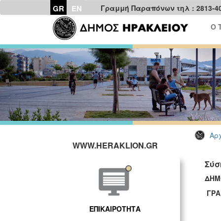
GR
EN
Γραμμή Παραπόνων τηλ : 2813-4
Ο 
Αρχ
WWW.HERAKLION.GR
Σύσ
ΔΗΜ
ΓΡΑ
ΕΠΙΚΑΙΡΟΤΗΤΑ