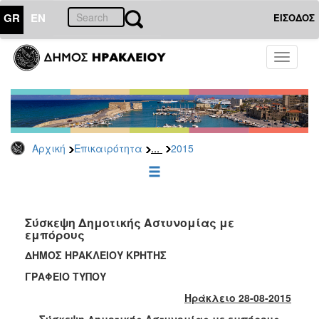
GR
EN
ΕΙΣΟΔΟΣ
ΕΠΙΚΑΙΡΟΤΗΤΑ
Toggle
navigati
Δελτία
Τύπου
Αρχείο
2026
...
Αρχική
Επικαιρότητα
2015
2025
2024
2023
2022
Σύσκεψη Δημοτικής Αστυνομίας με
εμπόρους
2021
ΔΗΜΟΣ ΗΡΑΚΛΕΙΟΥ ΚΡΗΤΗΣ
2020
ΓΡΑΦΕΙΟ ΤΥΠΟΥ
2019
Ηράκλειο 28-08-2015
2018
Σύσκεψη Δημοτικής Αστυνομίας με εμπόρους