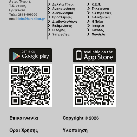
Αγίου Τίτου 1,
Δελτία Τύπου
Κ.Ε.Π.
Τ.Κ. 71202,
Ανακοινώσεις
Τηλέφωνα
Ηράκλειο
Διαγωνισμοί
e-Υπηρεσίες
Τηλ.: 2813-409000
Προσλήψεις
e-Αιτήματα
email:
info@heraklion.gr
Διαβουλεύσεις
Η Πόλη
Εκδηλώσεις
Ιστορία
Ο Δήμος
Κνωσός
Υπηρεσίες
Μουσεία
Επικοινωνία
Copyright © 2026
Όροι Χρήσης
Υλοποίηση