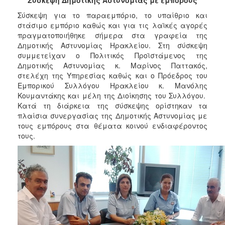
2017
Σύσκεψη για το παραεμπόριο, το υπαίθριο και
2016
στάσιμο εμπόριο καθώς και για τις λαϊκές αγορές
πραγματοποιήθηκε σήμερα στα γραφεία της
2015
Δημοτικής Αστυνομίας Ηρακλείου. Στη σύσκεψη
2013
συμμετείχαν ο Πολιτικός Προϊστάμενος της
Δημοτικής Αστυνομίας κ. Μαρίνος Παττακός,
2012
στελέχη της Υπηρεσίας καθώς και ο Πρόεδρος του
2011
Εμπορικού Συλλόγου Ηρακλείου κ. Μανόλης
Κουμαντάκης και μέλη της Διοίκησης του Συλλόγου.
2010
Κατά τη διάρκεια της σύσκεψης ορίστηκαν τα
2006
πλαίσια συνεργασίας της Δημοτικής Αστυνομίας με
τους εμπόρους στα θέματα κοινού ενδιαφέροντος
τους.
ΔΗΜΟΤΗΣ
ΕΠΙΣΚΕΠΤΗΣ
ΗΡΑΚΛΕΙΟ
ΓΙΑ...