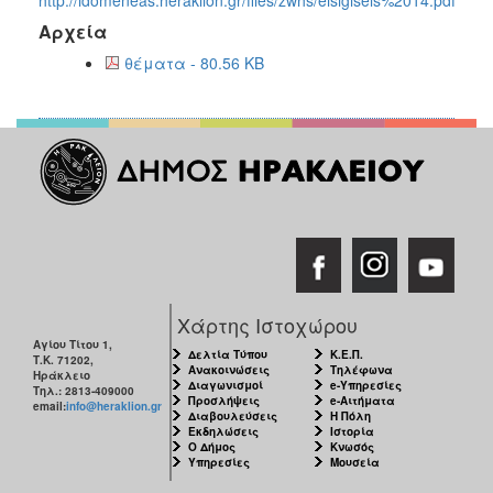
2017
Αρχεία
2016
θέματα - 80.56 KB
2015
2013
2012
2011
2010
2006
Χάρτης Ιστοχώρου
Αγίου Τίτου 1,
ΔΗΜΟΤΗΣ
Δελτία Τύπου
Κ.Ε.Π.
Τ.Κ. 71202,
Ανακοινώσεις
Τηλέφωνα
Ηράκλειο
Διαγωνισμοί
e-Υπηρεσίες
Τηλ.: 2813-409000
ΕΠΙΣΚΕΠΤΗΣ
Προσλήψεις
e-Αιτήματα
email:
info@heraklion.gr
Διαβουλεύσεις
Η Πόλη
Εκδηλώσεις
Ιστορία
Ο Δήμος
Κνωσός
ΗΡΑΚΛΕΙΟ
Υπηρεσίες
Μουσεία
ΓΙΑ...