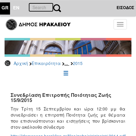
GR
EN
ΕΙΣΟΔΟΣ
ΕΠΙΚΑΙΡΟΤΗΤΑ
Toggle
navigati
Δελτία
Τύπου
Αρχείο
2026
...
Αρχική
Επικαιρότητα
2015
2025
2024
2023
2022
Συνεδρίαση Επιτροπής Ποιότητας Ζωής
15/9/2015
2021
Την Τρίτη 15 Σεπτεμβρίου και ώρα 12:00 μμ θα
2020
συνεδριάσει η επιτροπή Ποιότητα ζωής με θέματα
που επισυνάπτονται και εισηγήσεις που βρίσκονται
2019
στον ακόλουθο σύνδεσμο
2018
http://idomeneas.heraklion.gr/files/zwhs/eisigiseis%2014.pdf