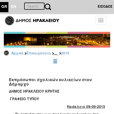
GR
EN
ΕΙΣΟΔΟΣ
ΕΠΙΚΑΙΡΟΤΗΤΑ
Toggle
navigati
Δελτία
Τύπου
Αρχείο
2026
...
Αρχική
Επικαιρότητα
2015
2025
2024
2023
2022
Εκπρόσωποι σχολικών κυλικείων στον
Δήμαρχο
2021
ΔΗΜΟΣ ΗΡΑΚΛΕΙΟΥ ΚΡΗΤΗΣ
2020
ΓΡΑΦΕΙΟ ΤΥΠΟΥ
2019
Ηράκλειο 09-09-2015
2018
Οι εκπρόσωποι των σχολικών κυλικείων στο