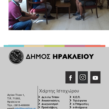
Χάρτης Ιστοχώρου
Αγίου Τίτου 1,
Δελτία Τύπου
Κ.Ε.Π.
Τ.Κ. 71202,
Ανακοινώσεις
Τηλέφωνα
Ηράκλειο
Διαγωνισμοί
e-Υπηρεσίες
Τηλ.: 2813-409000
Προσλήψεις
e-Αιτήματα
email:
info@heraklion.gr