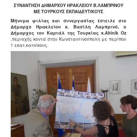
2017
ΣΥΝΑΝΤΗΣΗ ΔΗΜΑΡΧΟΥ ΗΡΑΚΛΕΙΟΥ Β.ΛΑΜΠΡΙΝΟΥ
ΜΕ ΤΟΥΡΚΟΥΣ ΕΚΠΑΙΔΕΥΤΙΚΟΥΣ
2016
Μήνυμα φιλίας και συνεργασίας έστειλε στο
2015
Δήμαρχο Ηρακλείου κ. Βασίλη Λαμπρινό, ο
2013
Δήμαρχος του Καρτάλ της Τουρκίας κ.
Altinik
Oz
,περιοχής κοντά στην Κωνσταντινούπολη με περίπου
2012
1 εκατ.κατοίκους.
2011
2010
2006
ΔΗΜΟΤΗΣ
ΕΠΙΣΚΕΠΤΗΣ
ΗΡΑΚΛΕΙΟ
ΓΙΑ...