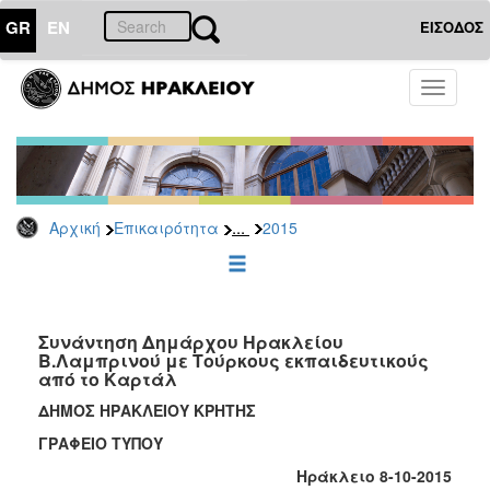
GR
EN
ΕΙΣΟΔΟΣ
ΕΠΙΚΑΙΡΟΤΗΤΑ
Toggle
navigati
Δελτία
Τύπου
Αρχείο
2026
...
Αρχική
Επικαιρότητα
2015
2025
2024
2023
2022
Συνάντηση Δημάρχου Ηρακλείου
Β.Λαμπρινού με Τούρκους εκπαιδευτικούς
2021
από το Καρτάλ
2020
ΔΗΜΟΣ ΗΡΑΚΛΕΙΟΥ ΚΡΗΤΗΣ
2019
ΓΡΑΦΕΙΟ ΤΥΠΟΥ
2018
Ηράκλειο 8-10-2015