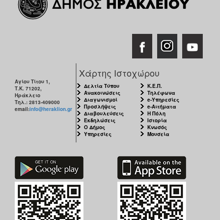
Χάρτης Ιστοχώρου
Αγίου Τίτου 1,
Δελτία Τύπου
Κ.Ε.Π.
Τ.Κ. 71202,
Ανακοινώσεις
Τηλέφωνα
Ηράκλειο
Διαγωνισμοί
e-Υπηρεσίες
Τηλ.: 2813-409000
Προσλήψεις
e-Αιτήματα
email:
info@heraklion.gr
Διαβουλεύσεις
Η Πόλη
Εκδηλώσεις
Ιστορία
Ο Δήμος
Κνωσός
Υπηρεσίες
Μουσεία