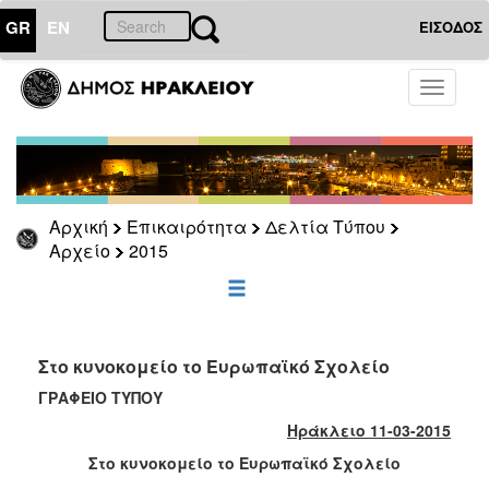
GR
EN
ΕΙΣΟΔΟΣ
ΕΠΙΚΑΙΡΟΤΗΤΑ
Toggle
navigati
Δελτία
Τύπου
Αρχείο
2026
Αρχική
Επικαιρότητα
Δελτία Τύπου
2025
Αρχείο
2015
2024
2023
2022
Στο κυνοκομείο το Ευρωπαϊκό Σχολείο
2021
ΓΡΑΦΕΙΟ ΤΥΠΟΥ
2020
Ηράκλειο 11-03-2015
2019
Στο κυνοκομείο το Ευρωπαϊκό Σχολείο
2018