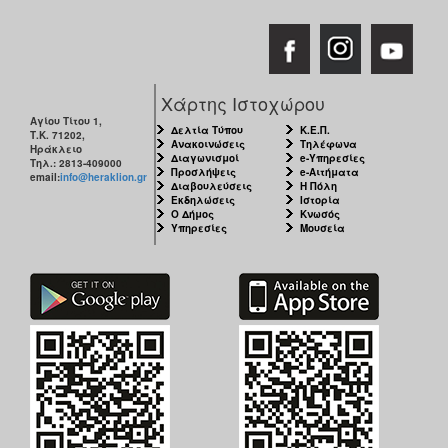
Χάρτης Ιστοχώρου
Αγίου Τίτου 1,
Δελτία Τύπου
Κ.Ε.Π.
Τ.Κ. 71202,
Ανακοινώσεις
Τηλέφωνα
Ηράκλειο
Διαγωνισμοί
e-Υπηρεσίες
Τηλ.: 2813-409000
Προσλήψεις
e-Αιτήματα
email:
info@heraklion.gr
Διαβουλεύσεις
Η Πόλη
Εκδηλώσεις
Ιστορία
Ο Δήμος
Κνωσός
Υπηρεσίες
Μουσεία