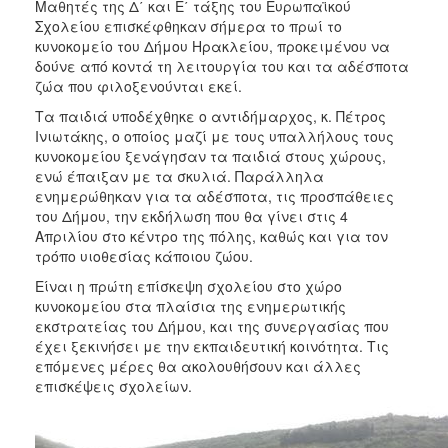
Μαθητές της Δ΄ και Ε΄ τάξης του Ευρωπαϊκού
2017
Σχολείου επισκέφθηκαν σήμερα το πρωί το
2016
κυνοκομείο του Δήμου Ηρακλείου, προκειμένου να
δούνε από κοντά τη λειτουργία του και τα αδέσποτα
2015
ζώα που φιλοξενούνται εκεί.
2013
Τα παιδιά υποδέχθηκε ο αντιδήμαρχος, κ. Πέτρος
2012
Ινιωτάκης, ο οποίος μαζί με τους υπαλλήλους τους
κυνοκομείου ξενάγησαν τα παιδιά στους χώρους,
2011
ενώ έπαιξαν με τα σκυλιά. Παράλληλα
2010
ενημερώθηκαν για τα αδέσποτα, τις προσπάθειες
του Δήμου, την εκδήλωση που θα γίνει στις 4
2006
Απριλίου στο κέντρο της πόλης, καθώς και για τον
τρόπο υιοθεσίας κάποιου ζώου.
Είναι η πρώτη επίσκεψη σχολείου στο χώρο
κυνοκομείου στα πλαίσια της ενημερωτικής
ΔΗΜΟΤΗΣ
εκστρατείας του Δήμου, και της συνεργασίας που
έχει ξεκινήσει με την εκπαιδευτική κοινότητα. Τις
ΕΠΙΣΚΕΠΤΗΣ
επόμενες μέρες θα ακολουθήσουν και άλλες
επισκέψεις σχολείων.
ΗΡΑΚΛΕΙΟ
ΓΙΑ...