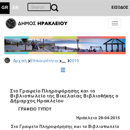
GR
EN
ΕΙΣΟΔΟΣ
ΕΠΙΚΑΙΡΟΤΗΤΑ
Toggle
navigati
Δελτία
Τύπου
Αρχείο
2026
...
Αρχική
Επικαιρότητα
2015
2025
2024
2023
2022
Στο Γραφείο Πληροφόρησης και το
Βιβλιοπωλείο της Βικελαίας Βιβλιοθήκης ο
2021
Δήμαρχος Ηρακλείου
2020
ΓΡΑΦΕΙΟ ΤΥΠΟΥ
2019
Ηράκλειο 29-04-2015
2018
Στο Γραφείο Πληροφόρησης και το Βιβλιοπωλείο