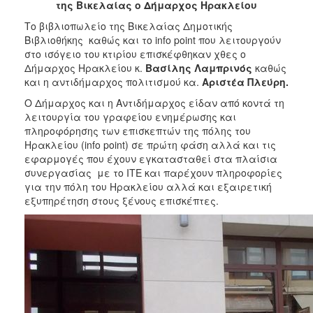
της Βικελαίας ο Δήμαρχος Ηρακλείου
2017
Το βιβλιοπωλείο της Βικελαίας Δημοτικής
2016
Βιβλιοθήκης καθώς και το info point που λειτουργούν
2015
στο ισόγειο του κτιρίου επισκέφθηκαν χθες ο
Δήμαρχος Ηρακλείου κ.
Βασίλης Λαμπρινός
καθώς
2013
και η αντιδήμαρχος πολιτισμού κα.
Αριστέα Πλεύρη.
2012
Ο Δήμαρχος και η Αντιδήμαρχος είδαν από κοντά τη
2011
λειτουργία του γραφείου ενημέρωσης και
πληροφόρησης των επισκεπτών της πόλης του
2010
Ηρακλείου (info point) σε πρώτη φάση αλλά και τις
2006
εφαρμογές που έχουν εγκατασταθεί στα πλαίσια
συνεργασίας με το ΙΤΕ και παρέχουν πληροφορίες
για την πόλη του Ηρακλείου αλλά και εξαιρετική
εξυπηρέτηση στους ξένους επισκέπτες.
ΔΗΜΟΤΗΣ
ΕΠΙΣΚΕΠΤΗΣ
ΗΡΑΚΛΕΙΟ
ΓΙΑ...