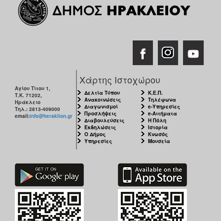
Χάρτης Ιστοχώρου
Αγίου Τίτου 1,
Δελτία Τύπου
Κ.Ε.Π.
Τ.Κ. 71202,
Ανακοινώσεις
Τηλέφωνα
Ηράκλειο
Διαγωνισμοί
e-Υπηρεσίες
Τηλ.: 2813-409000
Προσλήψεις
e-Αιτήματα
email:
info@heraklion.gr
Διαβουλεύσεις
Η Πόλη
Εκδηλώσεις
Ιστορία
Ο Δήμος
Κνωσός
Υπηρεσίες
Μουσεία