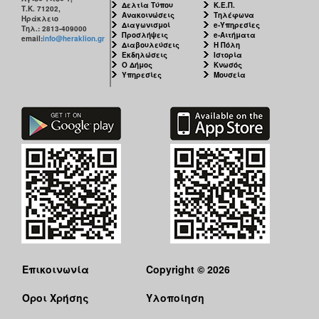
Δελτία Τύπου
Κ.Ε.Π.
Τ.Κ. 71202,
Ανακοινώσεις
Τηλέφωνα
Ηράκλειο
Διαγωνισμοί
e-Υπηρεσίες
Τηλ.: 2813-409000
Προσλήψεις
e-Αιτήματα
email:
info@heraklion.gr
Διαβουλεύσεις
Η Πόλη
Εκδηλώσεις
Ιστορία
Ο Δήμος
Κνωσός
Υπηρεσίες
Μουσεία
Επικοινωνία
Copyright © 2026
Όροι Χρήσης
Υλοποίηση