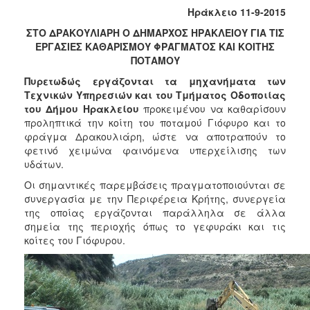
2017
Ηράκλειο 11-9-2015
2016
ΣΤΟ ΔΡΑΚΟΥΛΙΑΡΗ Ο ΔΗΜΑΡΧΟΣ ΗΡΑΚΛΕΙΟΥ ΓΙΑ ΤΙΣ
ΕΡΓΑΣΙΕΣ ΚΑΘΑΡΙΣΜΟΥ ΦΡΆΓΜΑΤΟΣ ΚΑΙ ΚΟΙΤΗΣ
2015
ΠΟΤΑΜΟΥ
2013
Πυρετωδώς εργάζονται τα μηχανήματα των
2012
Τεχνικών Υπηρεσιών και του Τμήματος Οδοποιίας
του Δήμου Ηρακλείου
προκειμένου να καθαρίσουν
2011
προληπτικά την κοίτη του ποταμού Γιόφυρο και το
2010
φράγμα Δρακουλιάρη, ώστε να αποτραπούν το
φετινό χειμώνα φαινόμενα υπερχείλισης των
2006
υδάτων.
Οι σημαντικές παρεμβάσεις πραγματοποιούνται σε
συνεργασία με την Περιφέρεια Κρήτης, συνεργεία
της οποίας εργάζονται παράλληλα σε άλλα
ΔΗΜΟΤΗΣ
σημεία της περιοχής όπως το γεφυράκι και τις
κοίτες του Γιόφυρου.
ΕΠΙΣΚΕΠΤΗΣ
ΗΡΑΚΛΕΙΟ
ΓΙΑ...