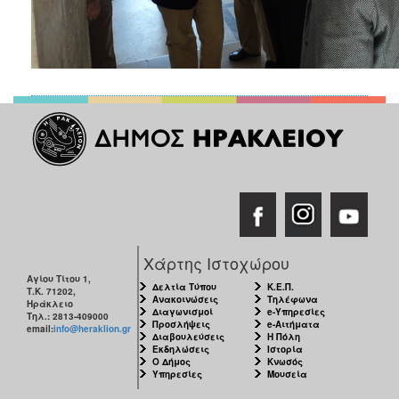
Χάρτης Ιστοχώρου
Αγίου Τίτου 1,
Δελτία Τύπου
Κ.Ε.Π.
Τ.Κ. 71202,
Ανακοινώσεις
Τηλέφωνα
Ηράκλειο
Διαγωνισμοί
e-Υπηρεσίες
Τηλ.: 2813-409000
Προσλήψεις
e-Αιτήματα
email:
info@heraklion.gr
Διαβουλεύσεις
Η Πόλη
Εκδηλώσεις
Ιστορία
Ο Δήμος
Κνωσός
Υπηρεσίες
Μουσεία