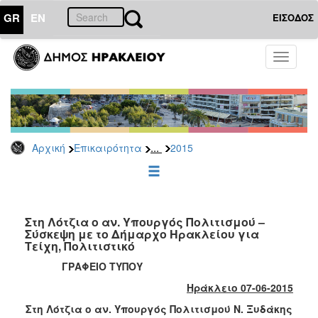
GR
EN
ΕΙΣΟΔΟΣ
ΕΠΙΚΑΙΡΟΤΗΤΑ
Toggle
navigati
Δελτία
Τύπου
Αρχείο
2026
...
Αρχική
Επικαιρότητα
2015
2025
2024
2023
2022
Στη Λότζια ο αν. Υπουργός Πολιτισμού –
Σύσκεψη με το Δήμαρχο Ηρακλείου για
2021
Τείχη, Πολιτιστικό
2020
ΓΡΑΦΕΙΟ ΤΥΠΟΥ
2019
Ηράκλειο 0
7
-06-2015
2018
Στη Λότζια ο αν. Υπουργός Πολιτισμού Ν. Ξυδάκης