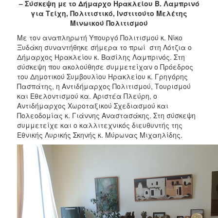
– Σύσκεψη με το Δήμαρχο Ηρακλείου Β. Λαμπρινό
2017
για Τείχη, Πολιτιστικό, Ινστιτούτο Μελέτης
2016
Μινωικού Πολιτισμού
2015
Με τον αναπληρωτή Υπουργό Πολιτισμού κ. Νίκο
Ξυδάκη συναντήθηκε σήμερα το πρωί στη Λότζια ο
2013
Δήμαρχος Ηρακλείου κ. Βασίλης Λαμπρινός. Στη
2012
σύσκεψη που ακολούθησε συμμετείχαν ο Πρόεδρος
του Δημοτικού Συμβουλίου Ηρακλείου κ. Γρηγόρης
2011
Πασπάτης, η Αντιδήμαρχος Πολιτισμού, Τουρισμού
2010
και Εθελοντισμού κα. Αριστέα Πλεύρη, ο
Αντιδήμαρχος Χωροταξικού Σχεδιασμού και
2006
Πολεοδομίας κ. Γιάννης Αναστασάκης. Στη σύσκεψη
συμμετείχε και ο καλλιτεχνικός διευθυντής της
Εθνικής Λυρικής Σκηνής κ. Μύρωνας Μιχαηλίδης.
ΔΗΜΟΤΗΣ
ΕΠΙΣΚΕΠΤΗΣ
ΗΡΑΚΛΕΙΟ
ΓΙΑ...