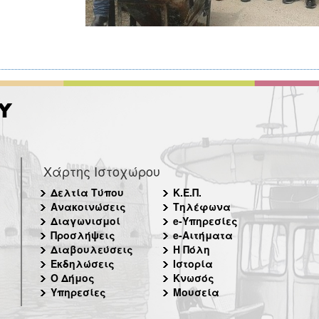
Χάρτης Ιστοχώρου
Δελτία Τύπου
Κ.Ε.Π.
Ανακοινώσεις
Τηλέφωνα
Διαγωνισμοί
e-Υπηρεσίες
Προσλήψεις
e-Αιτήματα
Διαβουλεύσεις
Η Πόλη
Εκδηλώσεις
Ιστορία
Ο Δήμος
Κνωσός
Υπηρεσίες
Μουσεία