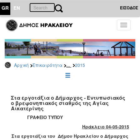
GR
EN
ΕΙΣΟΔΟΣ
ΕΠΙΚΑΙΡΟΤΗΤΑ
Toggle
navigati
Δελτία
Τύπου
Αρχείο
2026
...
Αρχική
Επικαιρότητα
2015
2025
2024
2023
2022
Στα εργοτάξια ο Δήμαρχος - Εντυπωσιακός
ο βρεφονηπιακός σταθμός της Αγίας
2021
Αικατερίνης
2020
ΓΡΑΦΕΙΟ ΤΥΠΟΥ
2019
Ηράκλειο 04-05-2015
2018
Στα εργοτάξια του Δήμου Ηρακλείου ο Δήμαρχος