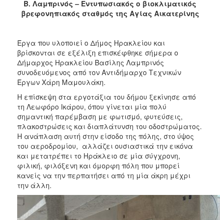
Β. Λαμπρινός – Εντυπωσιακός ο βιοκλιματικός
2017
βρεφονηπιακός σταθμός της Αγίας Αικατερίνης
2016
2015
Έργα που υλοποιεί ο Δήμος Ηρακλείου και
2013
βρίσκονται σε εξέλιξη επισκέφθηκε σήμερα ο
Δήμαρχος Ηρακλείου Βασίλης Λαμπρινός
2012
συνοδευόμενος από τον Αντιδήμαρχο Τεχνικών
2011
Έργων Χάρη Μαμουλάκη.
2010
Η επίσκεψη στα εργοτάξια του δήμου ξεκίνησε από
τη Λεωφόρο Ικάρου, όπου γίνεται μία πολύ
2006
σημαντική παρέμβαση με φωτισμό, φυτεύσεις,
πλακοστρώσεις και διαπλάτυνση του οδοστρώματος.
Η ανάπλαση αυτή στην είσοδο της πόλης, στο ύψος
του αεροδρομίου, αλλάζει ουσιαστικά την εικόνα
και μετατρέπει το Ηράκλειο σε μία σύγχρονη,
ΔΗΜΟΤΗΣ
φιλική, φιλόξενη και όμορφη πόλη που μπορεί
κανείς να την περπατήσει από τη μία άκρη μέχρι
ΕΠΙΣΚΕΠΤΗΣ
την άλλη.
ΗΡΑΚΛΕΙΟ
ΓΙΑ...