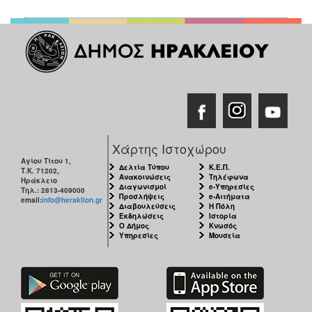
Χάρτης Ιστοχώρου
Αγίου Τίτου 1,
Δελτία Τύπου
Κ.Ε.Π.
Τ.Κ. 71202,
Ανακοινώσεις
Τηλέφωνα
Ηράκλειο
Διαγωνισμοί
e-Υπηρεσίες
Τηλ.: 2813-409000
Προσλήψεις
e-Αιτήματα
email:
info@heraklion.gr
Διαβουλεύσεις
Η Πόλη
Εκδηλώσεις
Ιστορία
Ο Δήμος
Κνωσός
Υπηρεσίες
Μουσεία