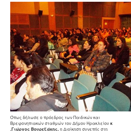
Όπως δήλωσε ο πρόεδρος των Παιδικών και
Βρεφονηπιακών σταθμών του Δήμου Ηρακλείου
κ
.Γιώργος Βουρεξάκης,
η Διοίκηση συνεπής στη