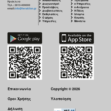
Ανακοινώσεις
Τηλέφωνα
Ηράκλειο
Διαγωνισμοί
e-Υπηρεσίες
Τηλ.: 2813-409000
Προσλήψεις
e-Αιτήματα
email:
info@heraklion.gr
Διαβουλεύσεις
Η Πόλη
Εκδηλώσεις
Ιστορία
Ο Δήμος
Κνωσός
Υπηρεσίες
Μουσεία
Επικοινωνία
Copyright © 2026
Όροι Χρήσης
Υλοποίηση
Δήλωση