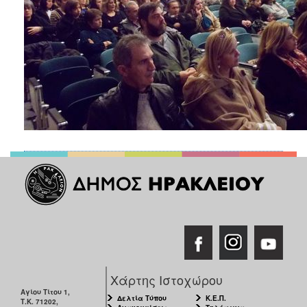
Χάρτης Ιστοχώρου
Αγίου Τίτου 1,
Δελτία Τύπου
Κ.Ε.Π.
Τ.Κ. 71202,