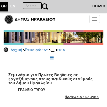
GR
EN
ΕΙΣΟΔΟΣ
ΕΠΙΚΑΙΡΟΤΗΤΑ
Toggle
navigati
Δελτία
Τύπου
Αρχείο
2026
...
Αρχική
Επικαιρότητα
2015
2025
2024
2023
2022
Σεμινάριο για Πρώτες Βοήθειες σε
εργαζόμενους στους παιδικούς σταθμούς
2021
του Δήμου Ηρακλείου
2020
ΓΡΑΦΕΙΟ ΤΥΠΟΥ
2019
Ηράκλειο 16-1-2015
2018