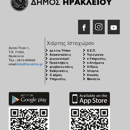
Χάρτης Ιστοχώρου
Αγίου Τίτου 1,
Δελτία Τύπου
Κ.Ε.Π.
Τ.Κ. 71202,
Ανακοινώσεις
Τηλέφωνα
Ηράκλειο
Διαγωνισμοί
e-Υπηρεσίες
Τηλ.: 2813-409000
Προσλήψεις
e-Αιτήματα
email:
info@heraklion.gr
Διαβουλεύσεις
Η Πόλη
Εκδηλώσεις
Ιστορία
Ο Δήμος
Κνωσός
Υπηρεσίες
Μουσεία