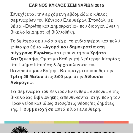
2017
ΕΑΡΙΝΟΣ ΚΥΚΛΟΣ ΣΕΜΙΝΑΡΙΩΝ 2015
2016
Συνεχίζεται την ερχόμενη εβδομάδα ο κύκλος
σεμιναρίων του Κέντρου Ελευθέρων Σπουδών με
2015
θέμα «Ευρώπη και Δημοκρατία» που διοργανώνει η
2013
Βικελαία Δημοτική Βιβλιοθήκη.
2012
Το δεύτερο σεμινάριο έχει το ενδιαφέρον και πολύ
επίκαιρο θέμα «
Αγορά και δημοκρατία στη
2011
σύγχρονη Ευρώπη
»
και εισηγητή τον
Χρήστο
2010
Χατζηιωσήφ
, Ομότιμο Καθηγητή Νεότερης Ιστορίας
στο Τμήμα Ιστορίας & Αρχαιολογίας του
2006
Πανεπιστημίου Κρήτης.
Θα πραγματοποιηθεί την
Τρίτη 26 Μαΐου
στις
8:00
μ.μ
. στην
Αίθουσα
Ανδρόγεω
.
Τα σεμινάρια του Κέντρου Ελευθέρων Σπουδών της
ΔΗΜΟΤΗΣ
Βικελαίας Βιβλιοθήκης απευθύνονται στην πόλη του
Ηρακλείου και ιδίως στους/στις νέους/ες δημότες
ΕΠΙΣΚΕΠΤΗΣ
της. Η συμμετοχή σε αυτά είναι ελεύθερη.
ΗΡΑΚΛΕΙΟ
ΓΙΑ...