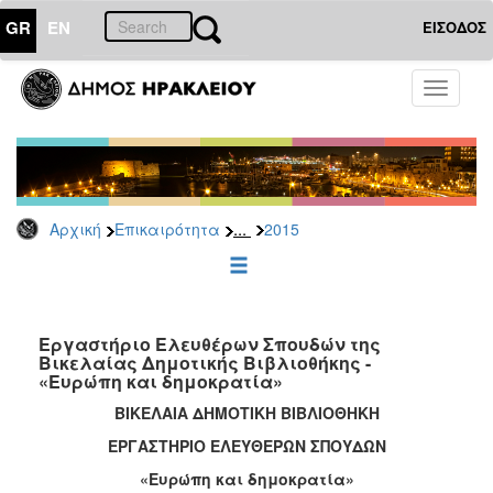
GR
EN
ΕΙΣΟΔΟΣ
ΕΠΙΚΑΙΡΟΤΗΤΑ
Toggle
navigati
Δελτία
Τύπου
Αρχείο
2026
...
Αρχική
Επικαιρότητα
2015
2025
2024
2023
2022
Εργαστήριο Ελευθέρων Σπουδών της
Βικελαίας Δημοτικής Βιβλιοθήκης -
2021
«Ευρώπη και δημοκρατία»
2020
ΒΙΚΕΛΑΙΑ ΔΗΜΟΤΙΚΗ ΒΙΒΛΙΟΘΗΚΗ
2019
ΕΡΓΑΣΤΗΡΙO ΕΛΕΥΘΕΡΩΝ ΣΠΟΥΔΩΝ
2018
«Ευρώπη και δημοκρατία»