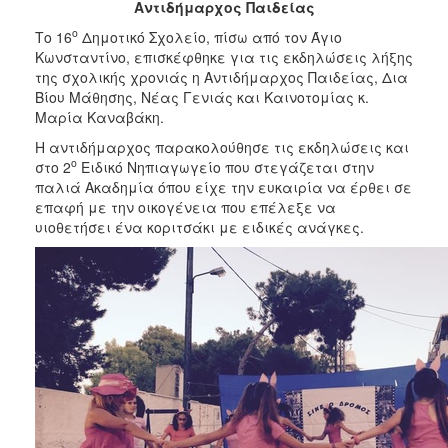
Αντιδήμαρχος Παιδείας
2017
ο
Το 16
Δημοτικό Σχολείο, πίσω από τον Άγιο
2016
Κωνσταντίνο, επισκέφθηκε για τις εκδηλώσεις λήξης
2015
της σχολικής χρονιάς η Αντιδήμαρχος Παιδείας, Δια
Βίου Μάθησης, Νέας Γενιάς και Καινοτομίας κ.
2013
Μαρία Καναβάκη.
2012
Η αντιδήμαρχος παρακολούθησε τις εκδηλώσεις και
2011
ο
στο 2
Ειδικό Νηπιαγωγείο που στεγάζεται στην
παλιά Ακαδημία όπου είχε την ευκαιρία να έρθει σε
2010
επαφή με την οικογένεια που επέλεξε να
2006
υιοθετήσει ένα κοριτσάκι με ειδικές ανάγκες.
ΔΗΜΟΤΗΣ
ΕΠΙΣΚΕΠΤΗΣ
ΗΡΑΚΛΕΙΟ
ΓΙΑ...