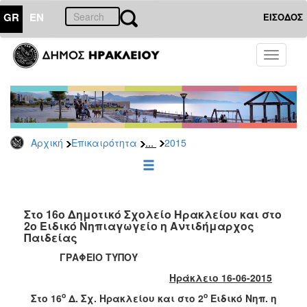
GR
EN
ΕΙΣΟΔΟΣ
ΕΠΙΚΑΙΡΟΤΗΤΑ
Toggle
navigati
Δελτία
Τύπου
Αρχείο
2026
...
Αρχική
Επικαιρότητα
2015
2025
2024
2023
2022
Στο 16ο Δημοτικό Σχολείο Ηρακλείου και στο
2ο Ειδικό Νηπιαγωγείο η Αντιδήμαρχος
2021
Παιδείας
2020
ΓΡΑΦΕΙΟ ΤΥΠΟΥ
2019
Ηράκλειο 16-06-2015
2018
ο
ο
Στο 16
Δ. Σχ. Ηρακλείου και στο 2
Ειδικό Νηπ. η