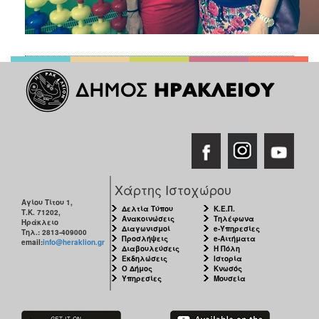
Χάρτης Ιστοχώρου
Αγίου Τίτου 1,
Δελτία Τύπου
Κ.Ε.Π.
Τ.Κ. 71202,
Ανακοινώσεις
Τηλέφωνα
Ηράκλειο
Διαγωνισμοί
e-Υπηρεσίες
Τηλ.: 2813-409000
Προσλήψεις
e-Αιτήματα
email:
info@heraklion.gr
Διαβουλεύσεις
Η Πόλη
Εκδηλώσεις
Ιστορία
Ο Δήμος
Κνωσός
Υπηρεσίες
Μουσεία