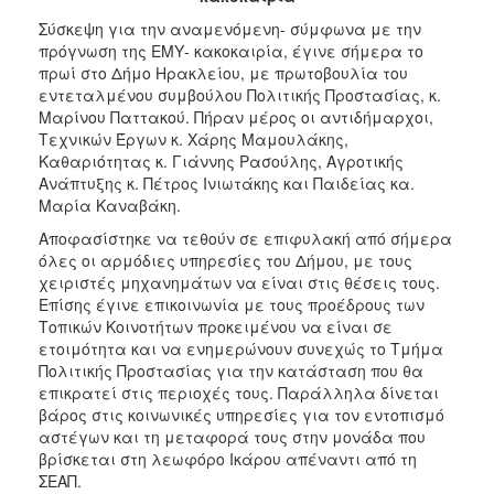
2017
Σύσκεψη για την αναμενόμενη- σύμφωνα με την
2016
πρόγνωση της ΕΜΥ- κακοκαιρία, έγινε σήμερα το
πρωί στο Δήμο Ηρακλείου, με πρωτοβουλία του
2015
εντεταλμένου συμβούλου Πολιτικής Προστασίας, κ.
2013
Μαρίνου Παττακού. Πήραν μέρος οι αντιδήμαρχοι,
Τεχνικών Έργων κ. Χάρης Μαμουλάκης,
2012
Καθαριότητας κ. Γιάννης Ρασούλης, Αγροτικής
2011
Ανάπτυξης κ. Πέτρος Ινιωτάκης και Παιδείας κα.
Μαρία Καναβάκη.
2010
Αποφασίστηκε να τεθούν σε επιφυλακή από σήμερα
2006
όλες οι αρμόδιες υπηρεσίες του Δήμου, με τους
χειριστές μηχανημάτων να είναι στις θέσεις τους.
Επίσης έγινε επικοινωνία με τους προέδρους των
Τοπικών Κοινοτήτων προκειμένου να είναι σε
ετοιμότητα και να ενημερώνουν συνεχώς το Τμήμα
ΔΗΜΟΤΗΣ
Πολιτικής Προστασίας για την κατάσταση που θα
επικρατεί στις περιοχές τους. Παράλληλα δίνεται
ΕΠΙΣΚΕΠΤΗΣ
βάρος στις κοινωνικές υπηρεσίες για τον εντοπισμό
αστέγων και τη μεταφορά τους στην μονάδα που
ΗΡΑΚΛΕΙΟ
βρίσκεται στη λεωφόρο Ικάρου απέναντι από τη
ΓΙΑ...
ΣΕΑΠ.