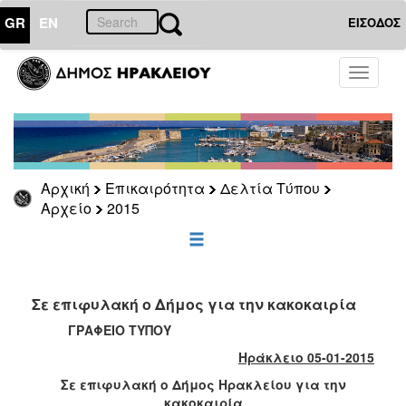
GR
EN
ΕΙΣΟΔΟΣ
ΕΠΙΚΑΙΡΟΤΗΤΑ
Toggle
navigati
Δελτία
Τύπου
Αρχείο
2026
Αρχική
Επικαιρότητα
Δελτία Τύπου
2025
Αρχείο
2015
2024
2023
2022
Σε επιφυλακή ο Δήμος για την κακοκαιρία
2021
ΓΡΑΦΕΙΟ ΤΥΠΟΥ
2020
Ηράκλειο 05-01-2015
2019
Σε επιφυλακή ο Δήμος Ηρακλείου για την
2018
κακοκαιρία