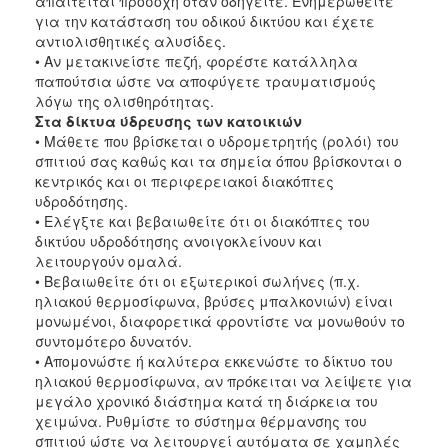
απαιτείται προσοχή όταν οδηγείτε. Ενημερωθείτε
για την κατάσταση του οδικού δικτύου και έχετε
αντιολισθητικές αλυσίδες.
• Αν μετακινείστε πεζή, φορέστε κατάλληλα
παπούτσια ώστε να αποφύγετε τραυματισμούς
λόγω της ολισθηρότητας.
Στα δίκτυα ύδρευσης των κατοικιών
• Μάθετε που βρίσκεται ο υδρομετρητής (ρολόι) του
σπιτιού σας καθώς και τα σημεία όπου βρίσκονται ο
κεντρικός και οι περιφερειακοί διακόπτες
υδροδότησης.
• Ελέγξτε και βεβαιωθείτε ότι οι διακόπτες του
δικτύου υδροδότησης ανοιγοκλείνουν και
λειτουργούν ομαλά.
• Βεβαιωθείτε ότι οι εξωτερικοί σωλήνες (π.χ.
ηλιακού θερμοσίφωνα, βρύσες μπαλκονιών) είναι
μονωμένοι, διαφορετικά φροντίστε να μονωθούν το
συντομότερο δυνατόν.
• Απομονώστε ή καλύτερα εκκενώστε το δίκτυο του
ηλιακού θερμοσίφωνα, αν πρόκειται να λείψετε για
μεγάλο χρονικό διάστημα κατά τη διάρκεια του
χειμώνα. Ρυθμίστε το σύστημα θέρμανσης του
σπιτιού ώστε να λειτουργεί αυτόματα σε χαμηλές