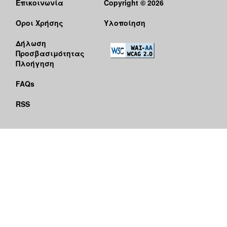
Επικοινωνία
Copyright © 2026
Όροι Χρήσης
Υλοποίηση
Δήλωση
Προσβασιμότητας
Πλοήγηση
FAQs
RSS