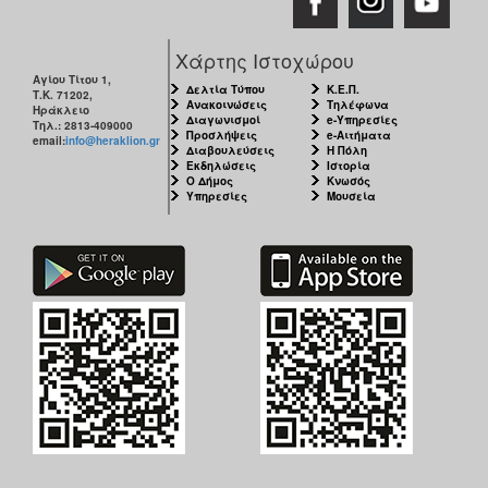
Χάρτης Ιστοχώρου
Αγίου Τίτου 1,
Δελτία Τύπου
Κ.Ε.Π.
Τ.Κ. 71202,
Ανακοινώσεις
Τηλέφωνα
Ηράκλειο
Διαγωνισμοί
e-Υπηρεσίες
Τηλ.: 2813-409000
Προσλήψεις
e-Αιτήματα
email:
info@heraklion.gr
Διαβουλεύσεις
Η Πόλη
Εκδηλώσεις
Ιστορία
Ο Δήμος
Κνωσός
Υπηρεσίες
Μουσεία