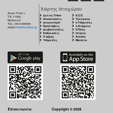
Χάρτης Ιστοχώρου
Αγίου Τίτου 1,
Δελτία Τύπου
Κ.Ε.Π.
Τ.Κ. 71202,
Ανακοινώσεις
Τηλέφωνα
Ηράκλειο
Διαγωνισμοί
e-Υπηρεσίες
Τηλ.: 2813-409000
Προσλήψεις
e-Αιτήματα
email:
info@heraklion.gr
Διαβουλεύσεις
Η Πόλη
Εκδηλώσεις
Ιστορία
Ο Δήμος
Κνωσός
Υπηρεσίες
Μουσεία
Επικοινωνία
Copyright © 2026