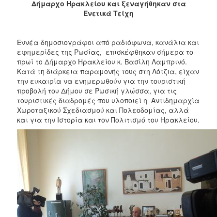
Δήμαρχο Ηρακλείου και ξεναγήθηκαν στα
2017
Ενετικά Τείχη
2016
2015
Εννέα δημοσιογράφοι από ραδιόφωνα, κανάλια και
2013
εφημερίδες της Ρωσίας, επισκέφθηκαν σήμερα το
πρωί το Δήμαρχο Ηρακλείου κ. Βασίλη Λαμπρινό.
2012
Κατά τη διάρκεια παραμονής τους στη Λότζια, είχαν
2011
την ευκαιρία να ενημερωθούν για την τουριστική
προβολή του Δήμου σε Ρωσική γλώσσα, για τις
2010
τουριστικές διαδρομές που υλοποιεί η Αντιδημαρχία
2006
Χωροταξικού Σχεδιασμού και Πολεοδομίας, αλλά
και για την Ιστορία και τον Πολιτισμό του Ηρακλείου.
ΔΗΜΟΤΗΣ
ΕΠΙΣΚΕΠΤΗΣ
ΗΡΑΚΛΕΙΟ
ΓΙΑ...