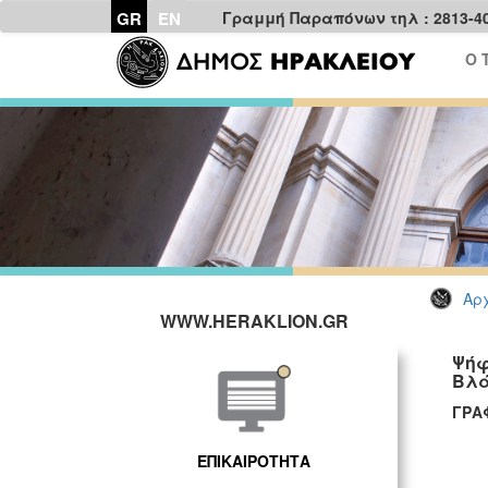
GR
EN
Γραμμή Παραπόνων τηλ : 2813-4
Ο 
Αρχ
WWW.HERAKLION.GR
Ψήφ
Βλ
Γ
ΕΠΙΚΑΙΡΟΤΗΤΑ