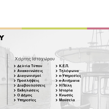
Χάρτης Ιστοχώρου
Δελτία Τύπου
Κ.Ε.Π.
Ανακοινώσεις
Τηλέφωνα
Διαγωνισμοί
e-Υπηρεσίες
Προσλήψεις
e-Αιτήματα
Διαβουλεύσεις
Η Πόλη
Εκδηλώσεις
Ιστορία
Ο Δήμος
Κνωσός
Υπηρεσίες
Μουσεία