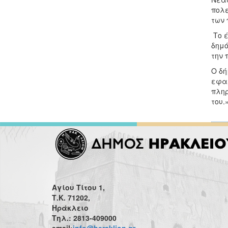
πολε
των 
Το έ
δημό
την 
Ο δή
εφαρ
πληρ
του.
Αγίου Τίτου 1,
Τ.Κ. 71202,
Ηράκλειο
Τηλ.: 2813-409000