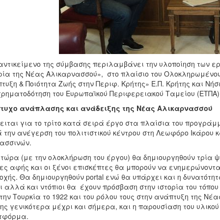
ντικείμενο της σύμβασης περιλαμβάνει την υλοποίηση των ε
ρία της Νέας Αλικαρνασσού», στο πλαίσιο του Ολοκληρωμένου
τυξη & Ποιότητα Ζωής στην Περιφ. Κρήτης» Ε.Π. Κρήτης και Νήσω
ρηματοδότηση του Ευρωπαϊκού Περιφερειακού Ταμείου (ΕΤΠΑ)
πτυχο ανάπλασης και ανάδειξης της Νέας Αλικαρνασσού
ειται για το τρίτο κατά σειρά έργο στα πλαίσια του προγράμ
 την ανέγερση του πολιτιστικού κέντρου στη Λεωφόρο Ικάρου 
ασσινών.
 τώρα (με την ολοκλήρωση του έργου) θα δημιουργηθούν τρία 
ες αφής και οι ξένοι επισκέπτες θα μπορούν να ενημερώνονται 
οχής. Θα δημιουργηθούν portal ενώ θα υπάρχει και η δυνατότ
ι αλλά και ντόπιοι θα έχουν πρόσβαση στην ιστορία του τόπο
την Τουρκία το 1922 και του ρόλου τους στην ανάπτυξη της Νέ
ης γενικότερα μέχρι και σήμερα, και η παρουσίαση του υλικο
τφόρμα.