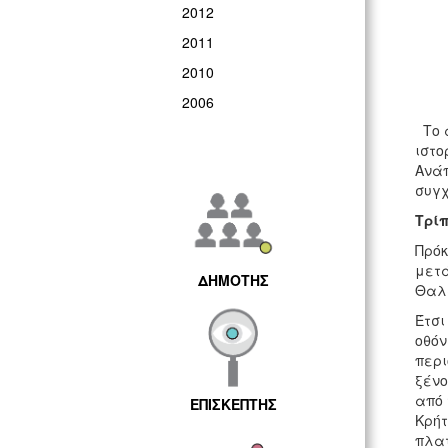
2012
2011
2010
2006
Το α
ιστο
Ανάπ
συγχ
Τρί
Πρόκ
μετά
ΔΗΜΟΤΗΣ
Θαλ
Έτσι
οθόν
περι
ξένο
από 
ΕΠΙΣΚΕΠΤΗΣ
Κρήτ
πλα