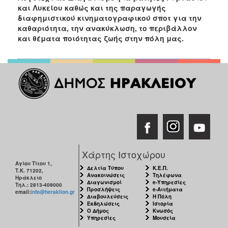
και Λυκείου καθώς και της παραγωγής
διαφημιστικού κινηματογραφικού σποτ για την
καθαριότητα, την ανακύκλωση, το περιβάλλον
και θέματα ποιότητας ζωής στην πόλη μας.
Χάρτης Ιστοχώρου
Αγίου Τίτου 1,
Δελτία Τύπου
Κ.Ε.Π.
Τ.Κ. 71202,
Ανακοινώσεις
Τηλέφωνα
Ηράκλειο
Διαγωνισμοί
e-Υπηρεσίες
Τηλ.: 2813-409000
Προσλήψεις
e-Αιτήματα
email:
info@heraklion.gr
Διαβουλεύσεις
Η Πόλη
Εκδηλώσεις
Ιστορία
Ο Δήμος
Κνωσός
Υπηρεσίες
Μουσεία