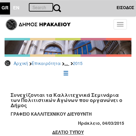
GR
EN
ΕΙΣΟΔΟΣ
ΕΠΙΚΑΙΡΟΤΗΤΑ
Toggle
navigati
Δελτία
Τύπου
Αρχείο
2026
...
Αρχική
Επικαιρότητα
2015
2025
2024
2023
2022
Συνεχίζονται τα Καλλιτεχνικά Σεμινάρια
των Πολιτιστικών Αγώνων που οργανώνει ο
2021
Δήμος
2020
ΓΡΑΦΕΙΟ ΚΑΛΛΙΤΕΧΝΙΚΟΥ ΔΙΕΥΘΥΝΤΗ
2019
Ηράκλειο, 04/
0
3/201
5
2018
ΔΕΛΤΙΟ ΤΥΠΟΥ