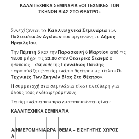
2017
ΚΑΛΛΙΤΕΧΝΙΚΑ ΣΕΜΙΝΑΡΙΑ «ΟΙ ΤΕΧΝΙΚΕΣ ΤΩΝ
ΣΚΗΝΩΝ ΒΙΑΣ ΣΤΟ ΘΕΑΤΡΟ»
2016
2015
Συνεχίζονται τα
Καλλιτεχνικά Σεμινάρια
των
2013
Πολιτιστικών Αγώνων
που οργανώνει ο
Δήμος
2012
Ηρακλείου.
2011
Την
Πέμπτη
5
και την
Παρασκευή
6
Μαρτίου
από τις
18:00
μέχρι τις
22:00
στον
Θεατρικό Σταθμό
ο
2010
ηθοποιός – σκηνοθέτης
Γεννάδιος
Πάτσης
2006
παρουσιάζει ένα σεμινάριο θεάτρου με τίτλο
«Οι
Τεχνικές Των Σκηνών Βίας Στο Θέατρο».
Η συμμετοχή στα σεμινάρια είναι ελεύθερη για
όλους τους ενδιαφερόμενους.
ΔΗΜΟΤΗΣ
Τα σεμινάρια που πραγματοποιούνται είναι:
ΚΑΛΛΙΤΕΧΝΙΚΑ ΣΕΜΙΝΑΡΙΑ
ΕΠΙΣΚΕΠΤΗΣ
ΗΡΑΚΛΕΙΟ
Α/
ΗΜΕΡΟΜΗΝΙΑ
ΩΡΑ
ΘΕΜΑ – ΕΙΣΗΓΗΤΗΣ
ΧΩΡΟΣ
ΓΙΑ...
Α