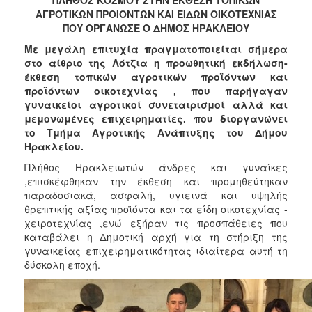
2017
ΑΓΡΟΤΙΚΩΝ ΠΡΟΙΟΝΤΩΝ ΚΑΙ ΕΙΔΩΝ ΟΙΚΟΤΕΧΝΙΑΣ
ΠΟΥ ΟΡΓΑΝΩΣΕ Ο ΔΗΜΟΣ ΗΡΑΚΛΕΙΟΥ
2016
M
ε μεγάλη επιτυχία πραγματοποιείται σήμερα
2015
στο αίθριο της Λότζια η προωθητική εκδήλωση-
2013
έκθεση τοπικών αγροτικών προϊόντων και
προϊόντων οικοτεχνίας , που παρήγαγαν
2012
γυναικείοι αγροτικοί συνεταιρισμοί αλλά και
2011
μεμονωμένες επιχειρηματίες. που διοργανώνει
το Τμήμα Αγροτικής Ανάπτυξης του Δήμου
2010
Ηρακλείου.
2006
Πλήθος Ηρακλειωτών άνδρες και γυναίκες
,επισκέφθηκαν την έκθεση και προμηθεύτηκαν
παραδοσιακά, ασφαλή, υγιεινά και υψηλής
θρεπτικής αξίας προϊόντα και τα είδη οικοτεχνίας -
χειροτεχνίας ,ενώ εξήραν τις προσπάθειες που
ΔΗΜΟΤΗΣ
καταβάλει η Δημοτική αρχή για τη στήριξη της
γυναικείας επιχειρηματικότητας ιδιαίτερα αυτή τη
ΕΠΙΣΚΕΠΤΗΣ
δύσκολη εποχή.
ΗΡΑΚΛΕΙΟ
ΓΙΑ...