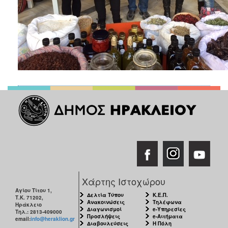
Χάρτης Ιστοχώρου
Αγίου Τίτου 1,
Δελτία Τύπου
Κ.Ε.Π.
Τ.Κ. 71202,
Ανακοινώσεις
Τηλέφωνα
Ηράκλειο
Διαγωνισμοί
e-Υπηρεσίες
Τηλ.: 2813-409000
Προσλήψεις
e-Αιτήματα
email:
info@heraklion.gr
Διαβουλεύσεις
Η Πόλη