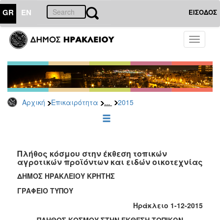
GR
EN
ΕΙΣΟΔΟΣ
ΕΠΙΚΑΙΡΟΤΗΤΑ
Toggle
navigati
Δελτία
Τύπου
Αρχείο
2026
...
Αρχική
Επικαιρότητα
2015
2025
2024
2023
2022
Πλήθος κόσμου στην έκθεση τοπικών
αγροτικών προϊόντων και ειδών οικοτεχνίας
2021
ΔΗΜΟΣ ΗΡΑΚΛΕΙΟΥ ΚΡΗΤΗΣ
2020
ΓΡΑΦΕΙΟ ΤΥΠΟΥ
2019
Ηράκλειο 1-12-2015
2018
ΠΛΗΘΟΣ ΚΟΣΜΟΥ ΣΤΗΝ ΕΚΘΕΣΗ ΤΟΠΙΚΩΝ