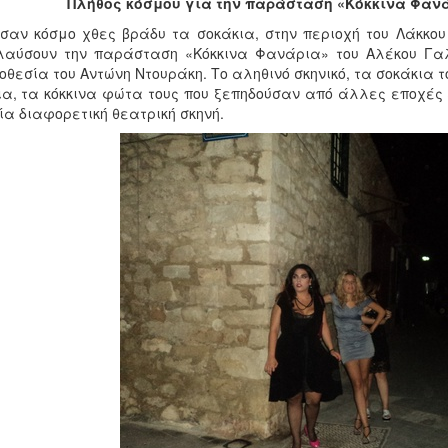
Πλήθος κόσμου για την παράσταση «Κόκκινα Φανά
σαν κόσμο χθες βράδυ τα σοκάκια, στην περιοχή του Λάκκο
λαύσουν την παράσταση «Κόκκινα Φανάρια» του Αλέκου Γαλ
οθεσία του Αντώνη Ντουράκη. Το αληθινό σκηνικό, τα σοκάκια 
ια, τα κόκκινα φώτα τους που ξεπηδούσαν από άλλες εποχές
ία διαφορετική θεατρική σκηνή.