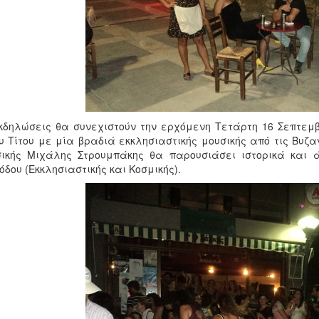
κδηλώσεις θα συνεχιστούν την ερχόμενη Τετάρτη 16 Σεπτεμβρ
υ Τίτου με μία βραδιά εκκλησιαστικής μουσικής από τις Βυζα
ικής Μιχάλης Στρουμπάκης θα παρουσιάσει ιστορικά και ά
όδου (Εκκλησιαστικής και Κοσμικής).