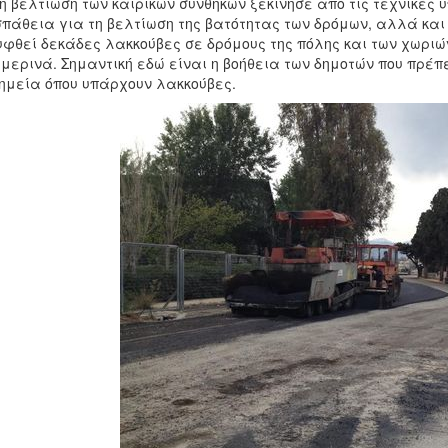
η βελτίωση των καιρικών συνθηκών ξεκίνησε από τις τεχνικές 
πάθεια για τη βελτίωση της βατότητας των δρόμων, αλλά και
φθεί δεκάδες λακκούβες σε δρόμους της πόλης και των χωριώ
μερινά. Σημαντική εδώ είναι η βοήθεια των δημοτών που πρέπ
ημεία όπου υπάρχουν λακκούβες.