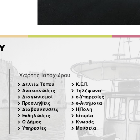
Χάρτης Ιστοχώρου
Δελτία Τύπου
Κ.Ε.Π.
Ανακοινώσεις
Τηλέφωνα
Διαγωνισμοί
e-Υπηρεσίες
Προσλήψεις
e-Αιτήματα
Διαβουλεύσεις
Η Πόλη
Εκδηλώσεις
Ιστορία
Ο Δήμος
Κνωσός
Υπηρεσίες
Μουσεία