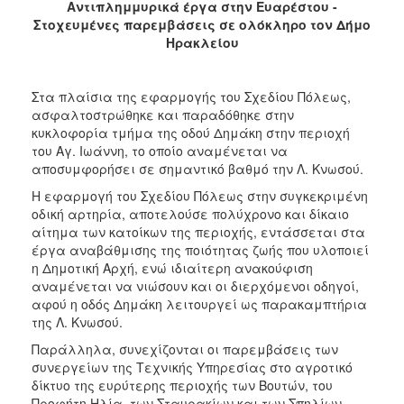
Αντιπλημμυρικά έργα στην Ευαρέστου -
2017
Στοχευμένες παρεμβάσεις σε ολόκληρο τον Δήμο
2016
Ηρακλείου
2015
2013
Στα πλαίσια της εφαρμογής του Σχεδίου Πόλεως,
ασφαλτοστρώθηκε και παραδόθηκε στην
2012
κυκλοφορία τμήμα της οδού Δημάκη στην περιοχή
2011
του Αγ. Ιωάννη, το οποίο αναμένεται να
αποσυμφορήσει σε σημαντικό βαθμό την Λ. Κνωσού.
2010
Η εφαρμογή του Σχεδίου Πόλεως στην συγκεκριμένη
2006
οδική αρτηρία, αποτελούσε πολύχρονο και δίκαιο
αίτημα των κατοίκων της περιοχής, εντάσσεται στα
έργα αναβάθμισης της ποιότητας ζωής που υλοποιεί
η Δημοτική Αρχή, ενώ ιδιαίτερη ανακούφιση
αναμένεται να νιώσουν και οι διερχόμενοι οδηγοί,
ΔΗΜΟΤΗΣ
αφού η οδός Δημάκη λειτουργεί ως παρακαμπτήρια
της Λ. Κνωσού.
ΕΠΙΣΚΕΠΤΗΣ
Παράλληλα, συνεχίζονται οι παρεμβάσεις των
συνεργείων της Τεχνικής Υπηρεσίας στο αγροτικό
ΗΡΑΚΛΕΙΟ
ΓΙΑ...
δίκτυο της ευρύτερης περιοχής των Βουτών, του
Προφήτη Ηλία, των Σταυρακίων και των Σπηλίων.