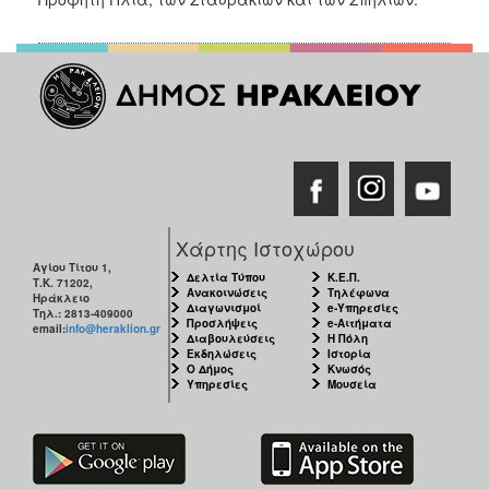
Χάρτης Ιστοχώρου
Αγίου Τίτου 1,
Δελτία Τύπου
Κ.Ε.Π.
Τ.Κ. 71202,
Ανακοινώσεις
Τηλέφωνα
Ηράκλειο
Διαγωνισμοί
e-Υπηρεσίες
Τηλ.: 2813-409000
Προσλήψεις
e-Αιτήματα
email:
info@heraklion.gr
Διαβουλεύσεις
Η Πόλη
Εκδηλώσεις
Ιστορία
Ο Δήμος
Κνωσός
Υπηρεσίες
Μουσεία