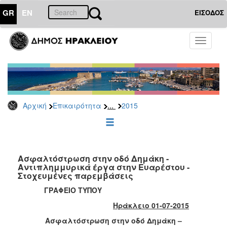
GR
EN
ΕΙΣΟΔΟΣ
ΕΠΙΚΑΙΡΟΤΗΤΑ
Toggle
navigati
Δελτία
Τύπου
Αρχείο
2026
...
Αρχική
Επικαιρότητα
2015
2025
2024
2023
2022
Ασφαλτόστρωση στην οδό Δημάκη -
Αντιπλημμυρικά έργα στην Ευαρέστου -
2021
Στοχευμένες παρεμβάσεις
2020
ΓΡΑΦΕΙΟ ΤΥΠΟΥ
2019
Ηράκλειο 01-07-2015
2018
Ασφαλτόστρωση στην οδό Δημάκη –