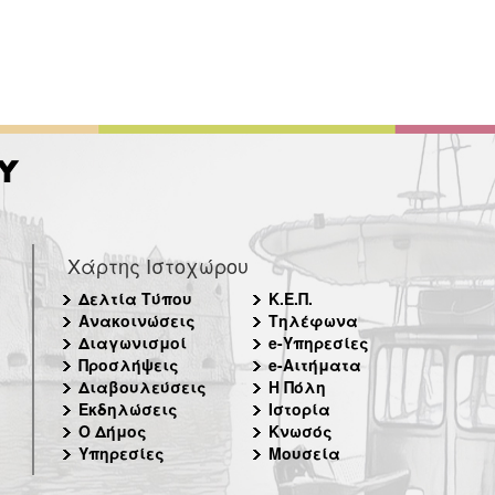
Χάρτης Ιστοχώρου
Δελτία Τύπου
Κ.Ε.Π.
Ανακοινώσεις
Τηλέφωνα
Διαγωνισμοί
e-Υπηρεσίες
Προσλήψεις
e-Αιτήματα
Διαβουλεύσεις
Η Πόλη
Εκδηλώσεις
Ιστορία
Ο Δήμος
Κνωσός
Υπηρεσίες
Μουσεία