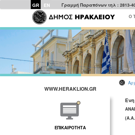
GR
EN
Γραμμή Παραπόνων τηλ : 2813-4
Ο 
Αρχ
WWW.HERAKLION.GR
Ενη
ΑΝΑ
(Α.Α
ΕΠΙΚΑΙΡΟΤΗΤΑ